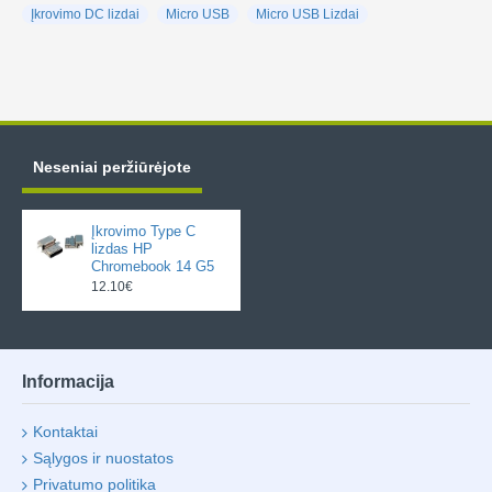
Įkrovimo DC lizdai
Micro USB
Micro USB Lizdai
Neseniai peržiūrėjote
Įkrovimo Type C
lizdas HP
Chromebook 14 G5
12.10€
Informacija
Kontaktai
Sąlygos ir nuostatos
Privatumo politika