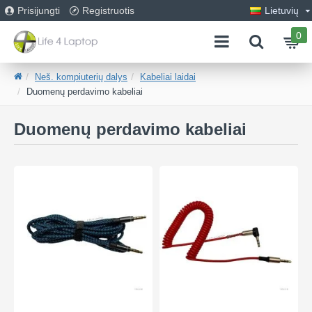
Prisijungti
Registruotis
Lietuvių
0
Neš. kompiuterių dalys
Kabeliai laidai
Duomenų perdavimo kabeliai
Duomenų perdavimo kabeliai