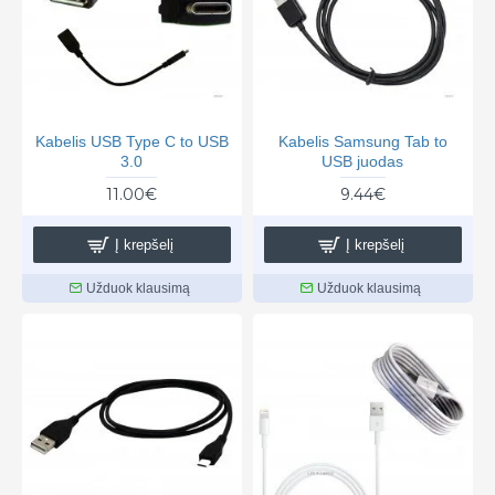
Kabelis USB Type C to USB
Kabelis Samsung Tab to
3.0
USB juodas
11.00€
9.44€
Į krepšelį
Į krepšelį
Užduok klausimą
Užduok klausimą