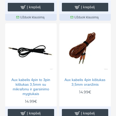
Į krepšelį
Į krepšelį
Užduok klausimą
Užduok klausimą
Aux kabelis 4pin to 3pin
Aux kabelis 4pin kištukas
kištukas 3,5mm su
3,5mm oranžinis
mikrafonu ir garsinimo
14.99€
mygtukais
14.99€
Į krepšelį
Į krepšelį