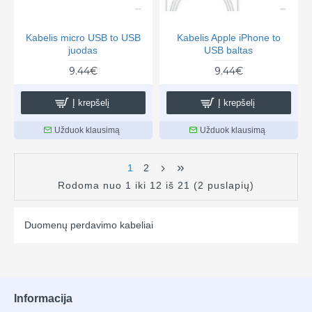
Kabelis micro USB to USB
Kabelis Apple iPhone to
juodas
USB baltas
9.44€
9.44€
Į krepšelį
Į krepšelį
Užduok klausimą
Užduok klausimą
1
2
Rodoma nuo 1 iki 12 iš 21 (2 puslapių)
Duomenų perdavimo kabeliai
Informacija