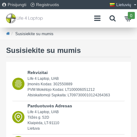
Prisijungti
Registruotis
Lietuvių
0
Susisiekite su mumis
Susisiekite su mumis
Rekvizitai
Life 4 Laptop, UAB
Įmonės Kodas: 302550889
PVM Mokėtojo Kodas: LT100006051212
Atsiskaitomoji Sąskaita: LT097300010124264363
Parduotuvės Adresas
Life 4 Laptop, UAB
Tilžės g. 52D
Klaipėda, LT-91110
Lietuva