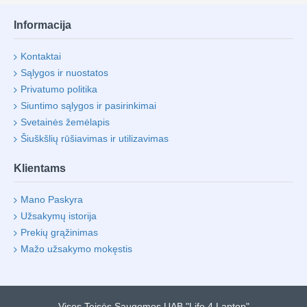
Informacija
Kontaktai
Sąlygos ir nuostatos
Privatumo politika
Siuntimo sąlygos ir pasirinkimai
Svetainės žemėlapis
Šiuškšlių rūšiavimas ir utilizavimas
Klientams
Mano Paskyra
Užsakymų istorija
Prekių grąžinimas
Mažo užsakymo mokęstis
Visos Teisės Saugomos UAB "Life 4 Laptop"