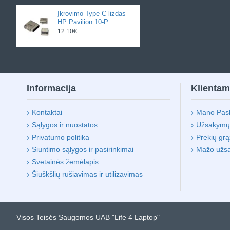
Įkrovimo Type C lizdas
HP Pavilion 10-P
12.10€
Informacija
Klienta
Kontaktai
Mano Pas
Sąlygos ir nuostatos
Užsakymų i
Privatumo politika
Prekių gr
Siuntimo sąlygos ir pasirinkimai
Mažo užs
Svetainės žemėlapis
Šiuškšlių rūšiavimas ir utilizavimas
Visos Teisės Saugomos UAB "Life 4 Laptop"