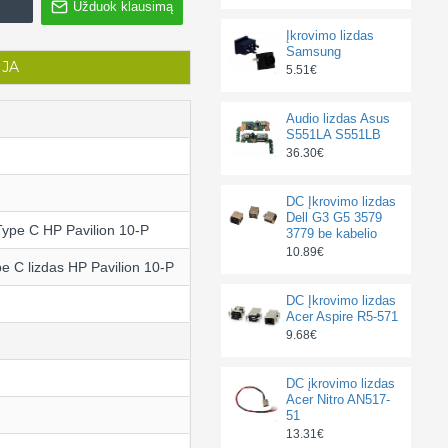
Užduok klausimą
Įkrovimo lizdas
Samsung
IJA
5.51€
Audio lizdas Asus
S551LA S551LB
36.30€
DC Įkrovimo lizdas
Dell G3 G5 3579
Type C HP Pavilion 10-P
3779 be kabelio
10.89€
e C lizdas HP Pavilion 10-P
DC Įkrovimo lizdas
Acer Aspire R5-571
9.68€
DC įkrovimo lizdas
Acer Nitro AN517-
51
13.31€