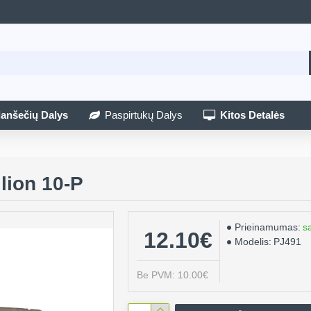
lanšečių Dalys
Paspirtukų Dalys
Kitos Detalės
lion 10-P
Prieinamumas:
s
12.10€
Modelis:
PJ491
Be PVM: 10.00€