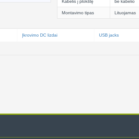
Kabelis į plokštę
be kabelio
Montavimo tipas
Lituojamas
Įkrovimo DC lizdai
USB jacks