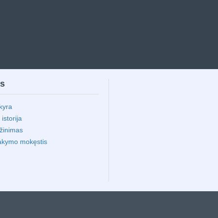
ms
kyra
storija
ąžinimas
akymo mokęstis