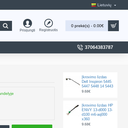
Lietuvių
0 prekė(s) - 0.00€
Registruotis
Prisijungti
37064383787
Įkrovimo lizdas
Dell Inspiron 5445
5447 5448 14 5443
9.68€
andelyje
Įkrovimo lizdas HP
ENVY 13-d000 13-
d100 m6-aq000
x360
9.68€