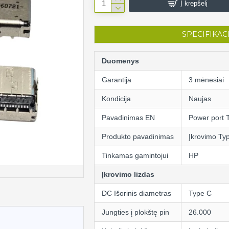
Į krepšelį
SPECIFIKAC
Duomenys
Garantija
3 mėnesiai
Kondicija
Naujas
Pavadinimas EN
Power port 
Produkto pavadinimas
Įkrovimo Typ
Tinkamas gamintojui
HP
Įkrovimo lizdas
DC Išorinis diametras
Type C
Jungties į plokštę pin
26.000