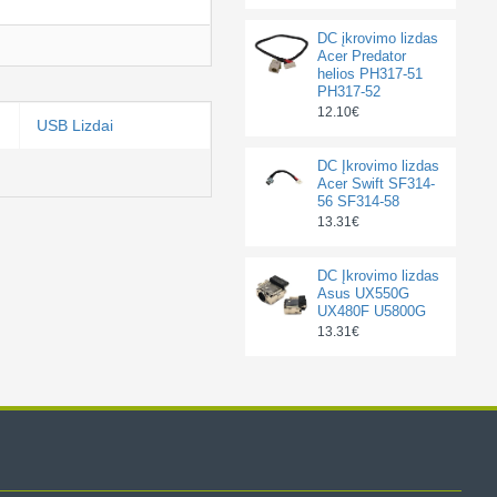
DC įkrovimo lizdas
Acer Predator
helios PH317-51
PH317-52
12.10€
USB Lizdai
DC Įkrovimo lizdas
Acer Swift SF314-
56 SF314-58
13.31€
DC Įkrovimo lizdas
Asus UX550G
UX480F U5800G
13.31€