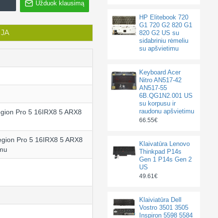
Užduok klausimą
HP Elitebook 720
G1 720 G2 820 G1
IJA
820 G2 US su
sidabriniu rėmeliu
su apšvietimu
Keyboard Acer
Nitro AN517-42
AN517-55
6B.QG1N2.001 US
su korpusu ir
raudonu apšvietimu
gion Pro 5 16IRX8 5 ARX8
66.55€
egion Pro 5 16IRX8 5 ARX8
Klaivatūra Lenovo
imu
Thinkpad P14s
Gen 1 P14s Gen 2
US
49.61€
Klaiviatūra Dell
Vostro 3501 3505
Inspiron 5598 5584