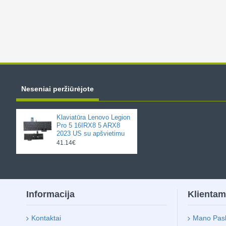
Neseniai peržiūrėjote
Klaviatūra Lenovo Legion
Pro 5 16IRX8 5 ARX8
2023 US su apšvietimu
41.14€
Informacija
Klienta
Kontaktai
Mano Pas