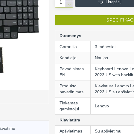
Į krepšelį
SPECIFIKAC
Duomenys
Garantija
3 mėnesiai
Kondicija
Naujas
Pavadinimas
Keyboard Lenovo Le
EN
2023 US with backlit
Produkto
Klaviatūra Lenovo L
pavadinimas
2023 US su apšviet
Tinkamas
Lenovo
gamintojui
Klaviatūra
švietimu
Apšvietimas
Su apšvietimu