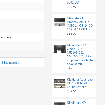
5502 US
30.25€
Klaiviatūra HP
Probook 240 G7
X360 14-CB 14-CD
14-CM 14-CK US
26.62€
uojamas
Klaviat8ra HP
Omen 16-XF
N56102-B31
N56394-B31 US su
korpusu ir spalvotu
Klaviatūros
apšvietimu
84.70€
Klaviatūr Asus eee
PC 1000HA 904
US be rėmelio
16.94€
Klaviatūra HP