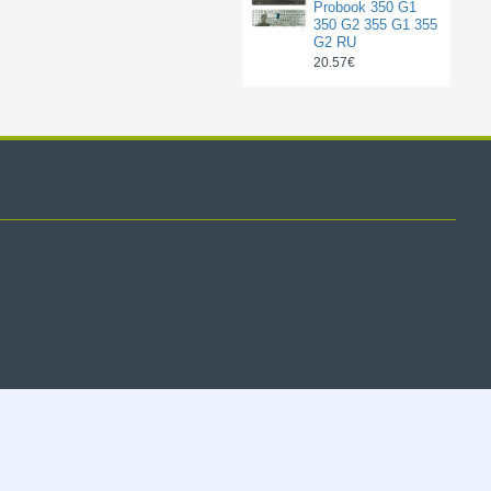
Probook 350 G1
350 G2 355 G1 355
G2 RU
20.57€