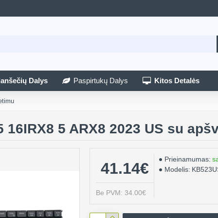
lanšečių Dalys
Paspirtukų Dalys
Kitos Detalės
etimu
 5 16IRX8 5 ARX8 2023 US su apšv
Prieinamumas:
s
41.14€
Modelis:
KB523U
Be PVM: 34.00€