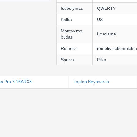
Išdėstymas
QWERTY
Kalba
US
Montavimo
Lituojama
būdas
Rėmelis
rėmelis nekomplekt
Spalva
Pilka
on Pro 5 16ARX8
Laptop Keyboards