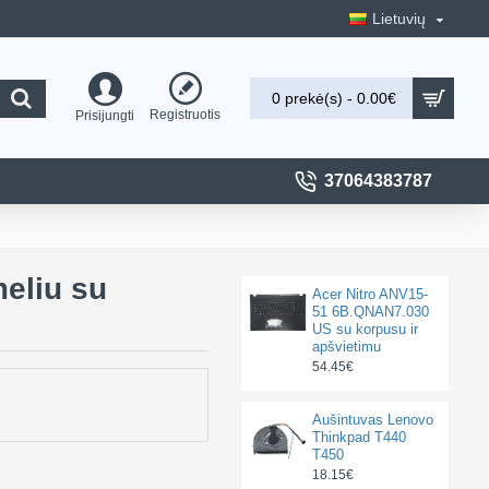
Lietuvių
0 prekė(s) - 0.00€
Registruotis
Prisijungti
37064383787
eliu su
Acer Nitro ANV15-
51 6B.QNAN7.030
US su korpusu ir
apšvietimu
54.45€
Aušintuvas Lenovo
Thinkpad T440
T450
18.15€