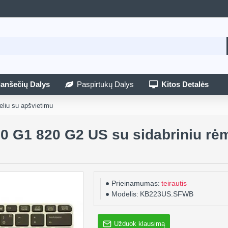
lanšečių Dalys
Paspirtukų Dalys
Kitos Detalės
liu su apšvietimu
0 G1 820 G2 US su sidabriniu rėm
Prieinamumas:
teirautis
Modelis:
KB223US.SFWB
Užduok klausimą