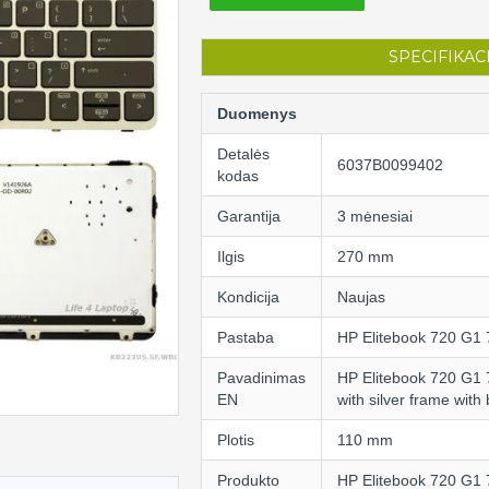
SPECIFIKAC
Duomenys
Detalės
6037B0099402
kodas
Garantija
3 mėnesiai
Ilgis
270 mm
Kondicija
Naujas
Pastaba
HP Elitebook 720 G1
Pavadinimas
HP Elitebook 720 G1
EN
with silver frame with 
Plotis
110 mm
Produkto
HP Elitebook 720 G1