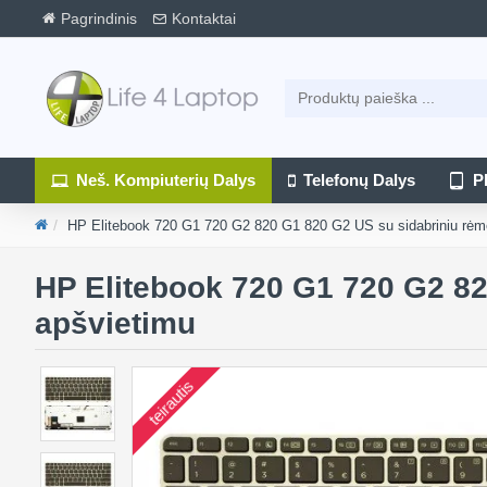
Pagrindinis
Kontaktai
Neš. Kompiuterių Dalys
Telefonų Dalys
P
HP Elitebook 720 G1 720 G2 820 G1 820 G2 US su sidabriniu rėme
HP Elitebook 720 G1 720 G2 82
apšvietimu
teirautis