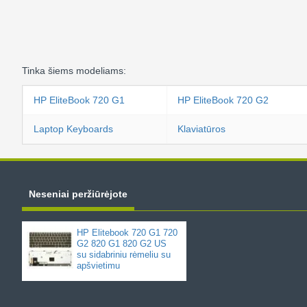
Tinka šiems modeliams:
HP EliteBook 720 G1
HP EliteBook 720 G2
Laptop Keyboards
Klaviatūros
Neseniai peržiūrėjote
HP Elitebook 720 G1 720
G2 820 G1 820 G2 US
su sidabriniu rėmeliu su
apšvietimu