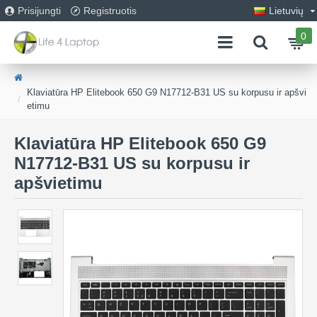
Prisijungti
Registruotis
Lietuvių
0
Klaviatūra HP Elitebook 650 G9 N17712-B31 US su korpusu ir apšvi
etimu
Klaviatūra HP Elitebook 650 G9
N17712-B31 US su korpusu ir
apšvietimu