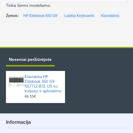
Tinka šiems modeliams:
Žymos:
HP Elitebook 650 G9
Laptop Keyboards
Klaviatūros
Neseniai peržiūrėjote
Klaviatūra HP
Elitebook 650 G9
N17712-B31 US su
korpusu ir apšvietimu
66.55€
Informacija