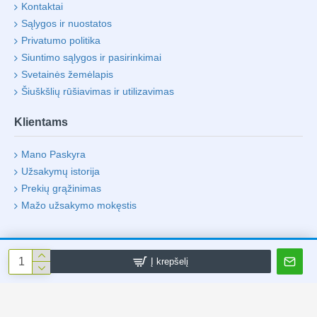
Kontaktai
Sąlygos ir nuostatos
Privatumo politika
Siuntimo sąlygos ir pasirinkimai
Svetainės žemėlapis
Šiuškšlių rūšiavimas ir utilizavimas
Klientams
Mano Paskyra
Užsakymų istorija
Prekių grąžinimas
Mažo užsakymo mokęstis
Į krepšelį
Visos Teisės Saugomos UAB "Life 4 Laptop"