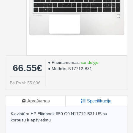
Prieinamumas:
sandelyje
66.55€
Modelis:
N17712-B31
Be PVM: 55.00€
Aprašymas
Specifikacija
Klaviatūra HP Elitebook 650 G9 N17712-B31 US su
korpusu ir apšvietimu