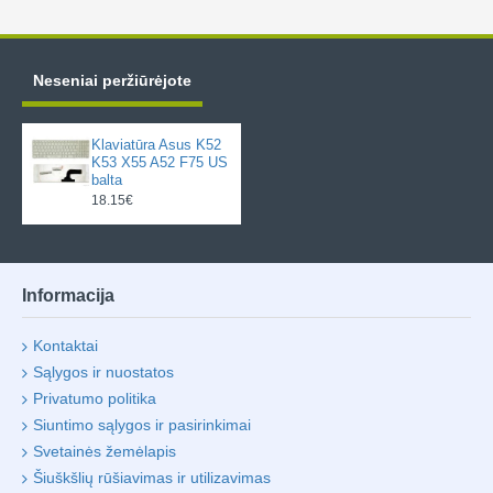
Neseniai peržiūrėjote
Klaviatūra Asus K52
K53 X55 A52 F75 US
balta
18.15€
Informacija
Kontaktai
Sąlygos ir nuostatos
Privatumo politika
Siuntimo sąlygos ir pasirinkimai
Svetainės žemėlapis
Šiuškšlių rūšiavimas ir utilizavimas