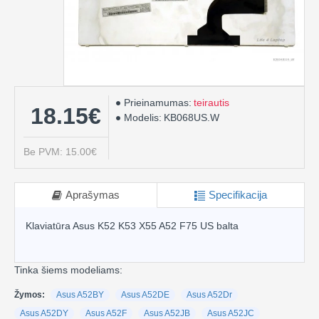
Prieinamumas:
teirautis
18.15€
Modelis:
KB068US.W
Be PVM: 15.00€
Aprašymas
Specifikacija
Klaviatūra Asus K52 K53 X55 A52 F75 US balta
Tinka šiems modeliams:
Žymos:
Asus A52BY
Asus A52DE
Asus A52Dr
Asus A52DY
Asus A52F
Asus A52JB
Asus A52JC