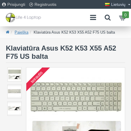
Prisijungti
Registruotis
Lietuvių
0
Paieška
Klaviatūra Asus K52 K53 X55 A52 F75 US balta
Klaviatūra Asus K52 K53 X55 A52
F75 US balta
teirautis