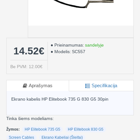
Prieinamumas:
sandelyje
14.52€
Modelis:
SC557
Be PVM: 12.00€
Aprašymas
Specifikacija
Ekrano kabelis HP Elitebook 735 G 830 G5 30pin
Tinka šiems modeliams:
Žymos:
HP Elitebook 735 G5
HP Elitebook 830 G5
Screen Cables
Ekrano Kabeliai (Šleifai)