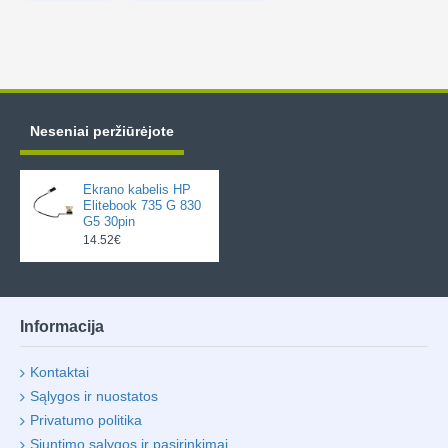
Neseniai peržiūrėjote
Ekrano kabelis HP
Elitebook 735 G 830
G5 30pin
14.52€
Informacija
Kontaktai
Sąlygos ir nuostatos
Privatumo politika
Siuntimo sąlygos ir pasirinkimai