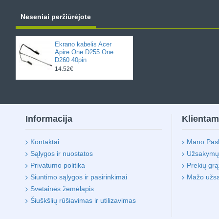
Neseniai peržiūrėjote
Ekrano kabelis Acer
Apire One D255 One
D260 40pin
14.52€
Informacija
Klienta
Kontaktai
Mano Pas
Sąlygos ir nuostatos
Užsakymų i
Privatumo politika
Prekių gr
Siuntimo sąlygos ir pasirinkimai
Mažo užs
Svetainės žemėlapis
Šiuškšlių rūšiavimas ir utilizavimas