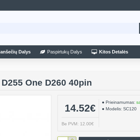
lanšečių Dalys
Paspirtukų Dalys
Kitos Detalės
e D255 One D260 40pin
Prieinamumas:
s
14.52€
Modelis:
SC120
Be PVM: 12.00€