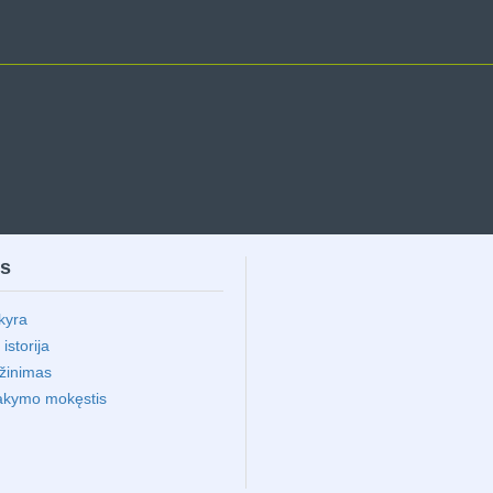
ms
kyra
storija
ąžinimas
akymo mokęstis