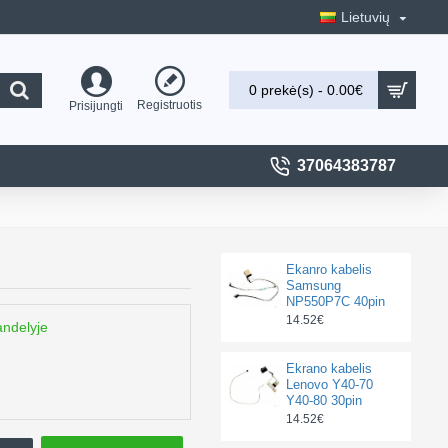
Lietuvių
0 prekė(s) - 0.00€
Registruotis
Prisijungti
37064383787
Ekanro kabelis
Samsung
NP550P7C 40pin
14.52€
andelyje
Ekrano kabelis
Lenovo Y40-70
Y40-80 30pin
14.52€