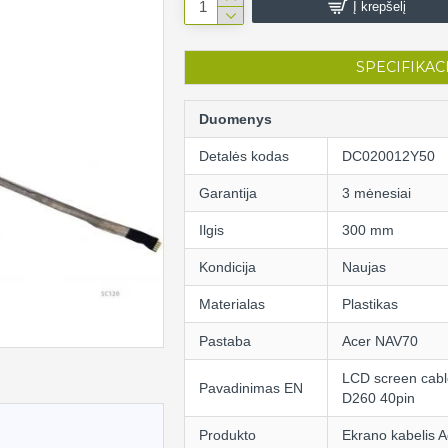
Į krepšelį
SPECIFIKAC
Duomenys
Detalės kodas
DC020012Y50
Garantija
3 mėnesiai
Ilgis
300 mm
Kondicija
Naujas
Materialas
Plastikas
Pastaba
Acer NAV70
LCD screen cabl
Pavadinimas EN
D260 40pin
Produkto
Ekrano kabelis 