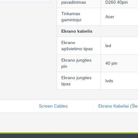
pavadinimas
D260 40pin
Tinkamas
Acer
gamintojui
Ekrano kabelis
Ekrano
led
apšvietimo tipas
Ekrano jungties
40 pin
pin
Ekrano jungties
lvds
tipas
Screen Cables
Ekrano Kabeliai (Šlei