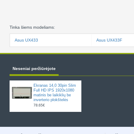
Tinka šiems modeliams:
Asus UX433
Asus UX433F
Neseniai peržiūrėjote
Ekranas 14,0 30pin Slim
Full HD IPS 1920x1080
matinis be laikiklių be
inverterio plokštelės
78.65€