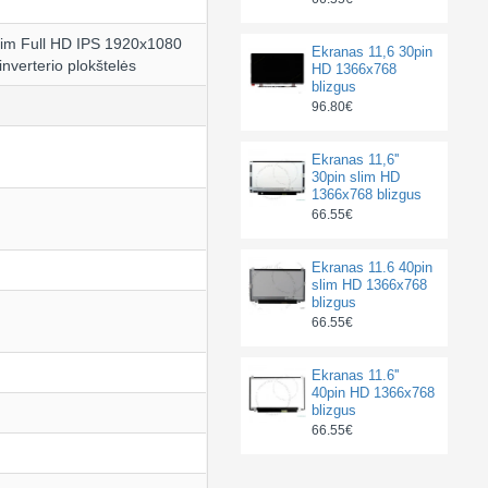
lim Full HD IPS 1920x1080
Ekranas 11,6 30pin
 inverterio plokštelės
HD 1366x768
blizgus
96.80€
Ekranas 11,6''
30pin slim HD
1366x768 blizgus
66.55€
Ekranas 11.6 40pin
slim HD 1366x768
blizgus
66.55€
Ekranas 11.6''
40pin HD 1366x768
blizgus
66.55€