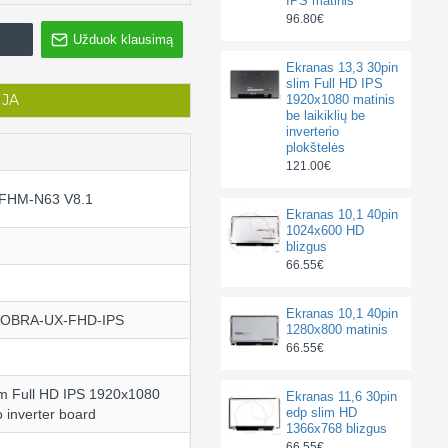
IPS matinis
96.80€
Užduok klausimą
Ekranas 13,3 30pin
slim Full HD IPS
IJA
1920x1080 matinis
be laikiklių be
inverterio
plokštelės
121.00€
FHM-N63 V8.1
Ekranas 10,1 40pin
1024x600 HD
blizgus
66.55€
Ekranas 10,1 40pin
-NOBRA-UX-FHD-IPS
1280x800 matinis
66.55€
im Full HD IPS 1920x1080
Ekranas 11,6 30pin
edp slim HD
 inverter board
1366x768 blizgus
66.55€