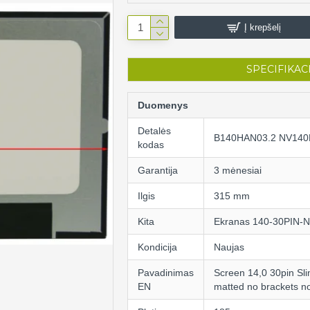
Į krepšelį
SPECIFIKAC
Duomenys
Detalės
B140HAN03.2 NV140
kodas
Garantija
3 mėnesiai
Ilgis
315 mm
Kita
Ekranas 140-30PIN
Kondicija
Naujas
Pavadinimas
Screen 14,0 30pin Sl
EN
matted no brackets no