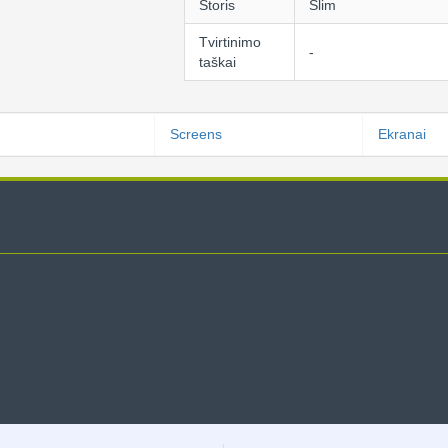
Storis
Slim
Tvirtinimo
-
taškai
Screens
Ekranai