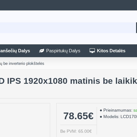
lanšečių Dalys
Paspirtukų Dalys
Kitos Detalės
 be inverterio plokštelės
D IPS 1920x1080 matinis be laikik
Prieinamumas:
s
78.65€
Modelis:
LCD17
Be PVM: 65.00€