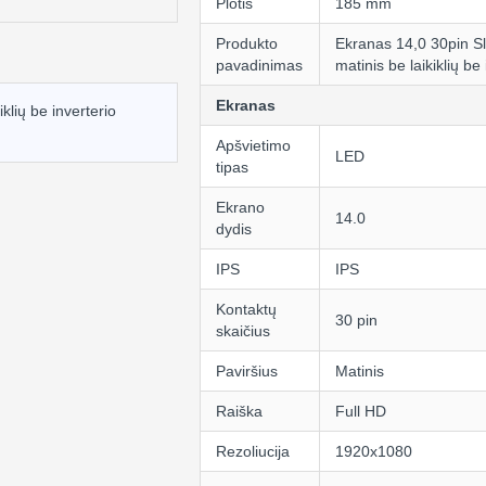
Plotis
185 mm
Produkto
Ekranas 14,0 30pin S
pavadinimas
matinis be laikiklių be
Ekranas
lių be inverterio
Apšvietimo
LED
tipas
Ekrano
14.0
dydis
IPS
IPS
Kontaktų
30 pin
skaičius
Paviršius
Matinis
Raiška
Full HD
Rezoliucija
1920x1080