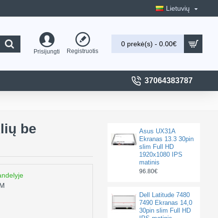
Lietuvių
0 prekė(s) - 0.00€
Registruotis
Prisijungti
37064383787
lių be
Asus UX31A
Ekranas 13.3 30pin
slim Full HD
1920x1080 IPS
matinis
96.80€
andelyje
0M
Dell Latitude 7480
7490 Ekranas 14,0
30pin slim Full HD