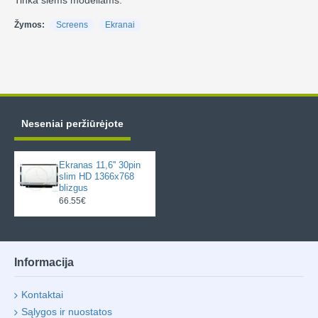
Tinka šiems modeliams:
Žymos:
Screens
Ekranai
Neseniai peržiūrėjote
Ekranas 11,6'' 30pin
slim HD 1366x768
blizgus
66.55€
Informacija
Kontaktai
Sąlygos ir nuostatos