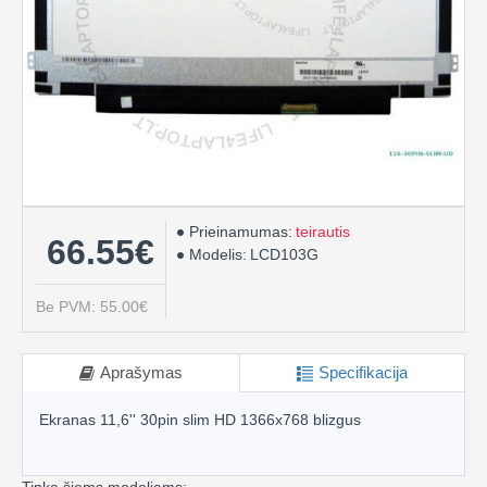
Prieinamumas:
teirautis
66.55€
Modelis:
LCD103G
Be PVM: 55.00€
Aprašymas
Specifikacija
Ekranas 11,6'' 30pin slim HD 1366x768 blizgus