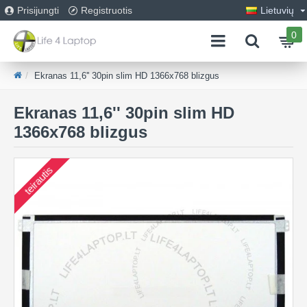
Prisijungti
Registruotis
Lietuvių
0
Ekranas 11,6'' 30pin slim HD 1366x768 blizgus
Ekranas 11,6'' 30pin slim HD
1366x768 blizgus
teirautis