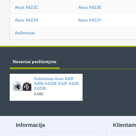
Asus X42JC
Asus X42JE
Asus X42JV
Asus X42JY
Aušintuvai
Neseniai peržiūrėjote
Aušintuvas Asus A40F
A40N A42DE K42F K42N
X42DE
9.68€
Informacija
Klienta