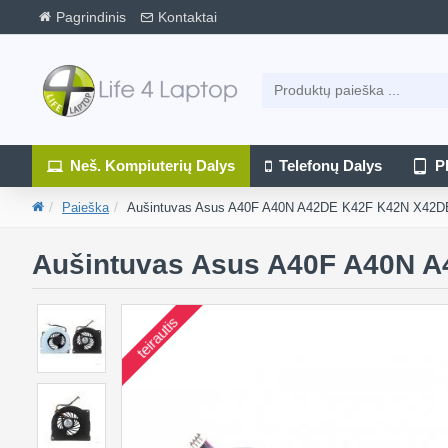
Pagrindinis
Kontaktai
Neš. Kompiuterių Dalys
Telefonų Dalys
P
Paieška
Aušintuvas Asus A40F A40N A42DE K42F K42N X42D
Aušintuvas Asus A40F A40N 
teirautis