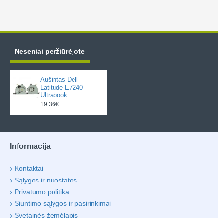
Neseniai peržiūrėjote
Aušintas Dell
Latitude E7240
Ultrabook
19.36€
Informacija
Kontaktai
Sąlygos ir nuostatos
Privatumo politika
Siuntimo sąlygos ir pasirinkimai
Svetainės žemėlapis