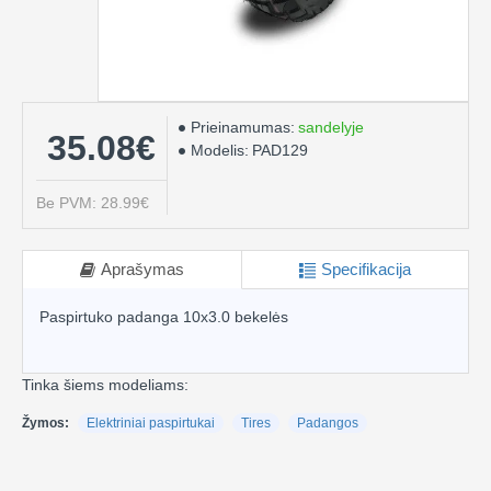
Prieinamumas:
sandelyje
35.08€
Modelis:
PAD129
Be PVM: 28.99€
Aprašymas
Specifikacija
Paspirtuko padanga 10x3.0 bekelės
Tinka šiems modeliams:
Žymos:
Elektriniai paspirtukai
Tires
Padangos