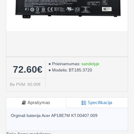
Prieinamumas:
sandelyje
72.60€
Modelis:
BT185.3720
Be PVM: 60.00€
Aprašymas
Specifikacija
Orginali baterija Acer AP18E7M KT.00407.009