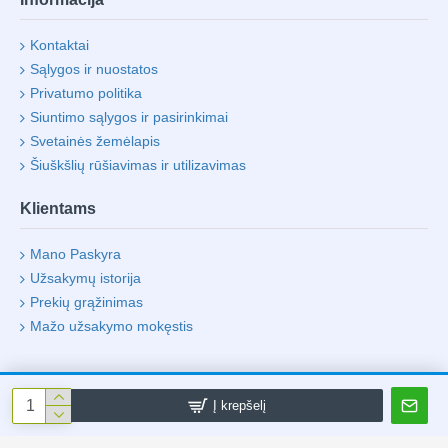
Kontaktai
Sąlygos ir nuostatos
Privatumo politika
Siuntimo sąlygos ir pasirinkimai
Svetainės žemėlapis
Šiuškšlių rūšiavimas ir utilizavimas
Klientams
Mano Paskyra
Užsakymų istorija
Prekių grąžinimas
Mažo užsakymo mokęstis
Į krepšelį
Visos Teisės Saugomos UAB "Life 4 Laptop"