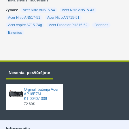
Tinka šiems modeliams:
Žymos:
Acer Nitro AN515-54
Acer Nitro AN515-43
Acer Nitro AN517-51
Acer Nitro AN715-51
Acer Aspire A715-74g
Acer Predator PH315-52
Batteries
Baterijos
Neseniai peržiūrėjote
Orginali baterija Acer
AP18E7M
KT.00407.009
72.60€
Informacija