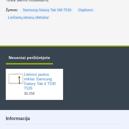
Tinka šiems modeliams:
Žymos:
Samsung Galaxy Tab SM-T530
Digitizers
Liečiamų ekranų stikliukai
Neseniai peržiūrėjote
Lietimui jautrus
stiklas Samsung
Galaxy Tab 4 T530
T535
30.25€
Informacija