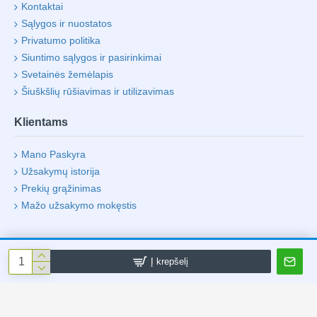
Kontaktai
Sąlygos ir nuostatos
Privatumo politika
Siuntimo sąlygos ir pasirinkimai
Svetainės žemėlapis
Šiuškšlių rūšiavimas ir utilizavimas
Klientams
Mano Paskyra
Užsakymų istorija
Prekių grąžinimas
Mažo užsakymo mokęstis
Į krepšelį
Visos Teisės Saugomos UAB "Life 4 Laptop"