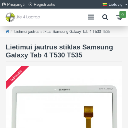
Prisijungti
Registruotis
Lietuvių
0
Lietimui jautrus stiklas Samsung Galaxy Tab 4 T530 T535
Lietimui jautrus stiklas Samsung
Galaxy Tab 4 T530 T535
teirautis