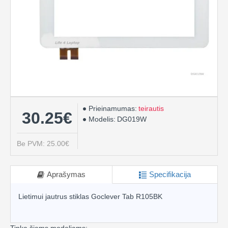
Prieinamumas:
teirautis
30.25€
Modelis:
DG019W
Be PVM: 25.00€
Aprašymas
Specifikacija
Lietimui jautrus stiklas Goclever Tab R105BK