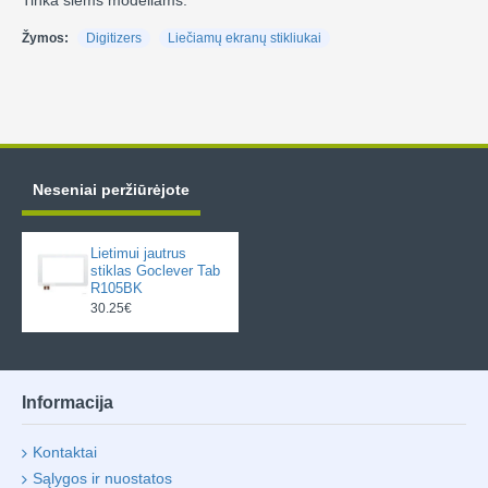
Tinka šiems modeliams:
Žymos:
Digitizers
Liečiamų ekranų stikliukai
Neseniai peržiūrėjote
Lietimui jautrus
stiklas Goclever Tab
R105BK
30.25€
Informacija
Kontaktai
Sąlygos ir nuostatos