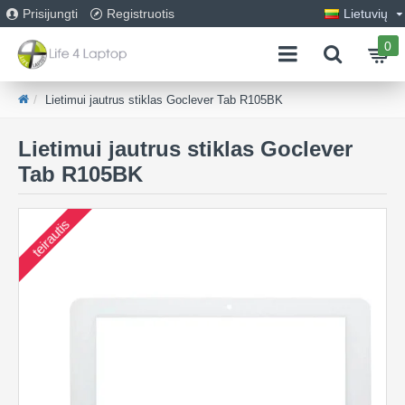
Prisijungti
Registruotis
Lietuvių
0
Lietimui jautrus stiklas Goclever Tab R105BK
Lietimui jautrus stiklas Goclever
Tab R105BK
teirautis