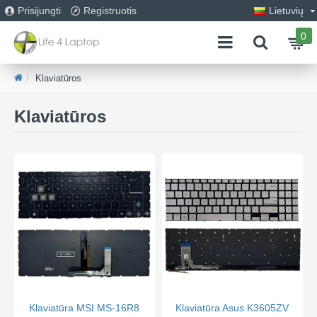
Prisijungti
Registruotis
Lietuvių
0
Klaviatūros
Klaviatūros
Klaviatūra MSI MS-16R8
Klaviatūra Asus K3605ZV