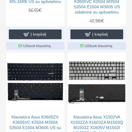
MS-16RK US su apšvietimu
K3605VC K3504 M3504
S3504 E1504 M3605 US
66.55€
sidabrinė su apšvietimu
45.98€
Į krepšelį
Į krepšelį
Užduok klausimą
Užduok klausimą
Klaviatūra Asus K3605ZV
Klaviatūra Asus X1502VA
K3605VC K3504 M3504
X1502ZA X1603ZA M1503Q
S3504 E1504 M3605 US su
M1503Z X1605V M1502I