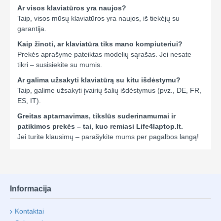
Ar visos klaviatūros yra naujos?
Taip, visos mūsų klaviatūros yra naujos, iš tiekėjų su
garantija.
Kaip žinoti, ar klaviatūra tiks mano kompiuteriui?
Prekės aprašyme pateiktas modelių sąrašas. Jei nesate
tikri – susisiekite su mumis.
Ar galima užsakyti klaviatūrą su kitu išdėstymu?
Taip, galime užsakyti įvairių šalių išdėstymus (pvz., DE, FR,
ES, IT).
Greitas aptarnavimas, tikslūs suderinamumai ir
patikimos prekės – tai, kuo remiasi Life4laptop.lt.
Jei turite klausimų – parašykite mums per pagalbos langą!
Informacija
Kontaktai