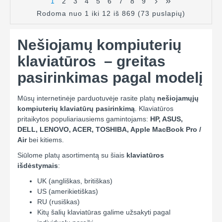
1
2
3
4
5
6
7
8
9
Rodoma nuo 1 iki 12 iš 869 (73 puslapių)
Nešiojamų kompiuterių
klaviatūros – greitas
pasirinkimas pagal modelį
Mūsų internetinėje parduotuvėje rasite platų
nešiojamųjų
kompiuterių klaviatūrų pasirinkimą
. Klaviatūros
pritaikytos populiariausiems gamintojams:
HP, ASUS,
DELL, LENOVO, ACER, TOSHIBA, Apple MacBook Pro /
Air
bei kitiems.
Siūlome platų asortimentą su šiais
klaviatūros
išdėstymais
:
UK (angliškas, britiškas)
US (amerikietiškas)
RU (rusiškas)
Kitų šalių klaviatūras galime užsakyti pagal