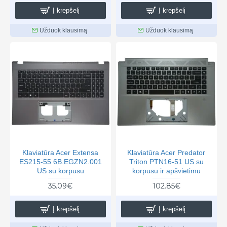
Į krepšelį
Į krepšelį
Užduok klausimą
Užduok klausimą
Klaviatūra Acer Extensa
Klaviatūra Acer Predator
ES215-55 6B.EGZN2.001
Triton PTN16-51 US su
US su korpusu
korpusu ir apšvietimu
35.09€
102.85€
Į krepšelį
Į krepšelį