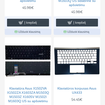
apšvietimu
M1603Q US sidabrinė su
apšvietimu
45.98€
45.98€
Į krepšelį
Į krepšelį
Užduok klausimą
Užduok klausimą
Klaviatūra Asus X1502VA
Klaviatūros korpusas Asus
X1502ZA X1603ZA M1503Q
UX433
M1503Z X1605V M1502I
54.45€
M1603Q US su apšvietimu