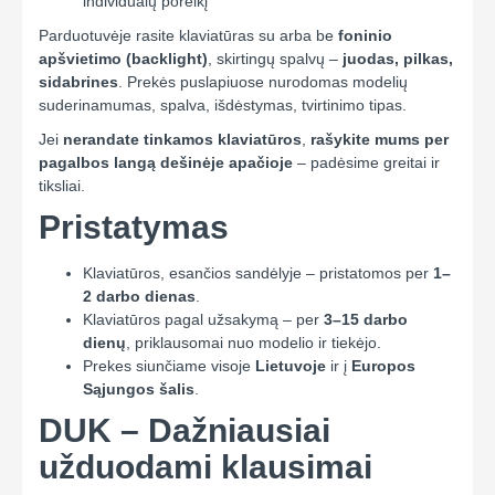
individualų poreikį
Parduotuvėje rasite klaviatūras su arba be
foninio
apšvietimo (backlight)
, skirtingų spalvų –
juodas, pilkas,
sidabrines
. Prekės puslapiuose nurodomas modelių
suderinamumas, spalva, išdėstymas, tvirtinimo tipas.
Jei
nerandate tinkamos klaviatūros
,
rašykite mums per
pagalbos langą dešinėje apačioje
– padėsime greitai ir
tiksliai.
Pristatymas
Klaviatūros, esančios sandėlyje – pristatomos per
1–
2 darbo dienas
.
Klaviatūros pagal užsakymą – per
3–15 darbo
dienų
, priklausomai nuo modelio ir tiekėjo.
Prekes siunčiame visoje
Lietuvoje
ir į
Europos
Sąjungos šalis
.
DUK – Dažniausiai
užduodami klausimai