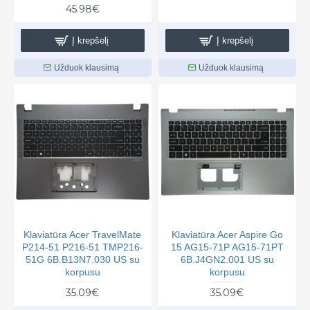
45.98€
Į krepšelį
Į krepšelį
Užduok klausimą
Užduok klausimą
Klaviatūra Acer TravelMate
Klaviatūra Acer Aspire Go
P214-51 P216-51 TMP216-
15 AG15-71P AG15-71PT
51G 6B.B13N7.030 US su
6B.J4GN2.001 US su
korpusu
korpusu
35.09€
35.09€