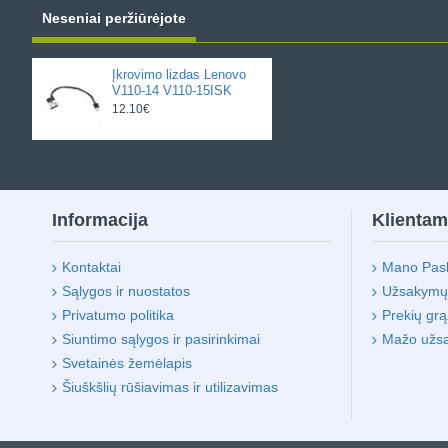
Neseniai peržiūrėjote
Įkrovimo lizdas Lenovo
V110-14 V110-15ISK
12.10€
Informacija
Klienta
Kontaktai
Mano Pas
Sąlygos ir nuostatos
Užsakymų i
Privatumo politika
Prekių gr
Siuntimo sąlygos ir pasirinkimai
Mažo užs
Svetainės žemėlapis
Šiuškšlių rūšiavimas ir utilizavimas