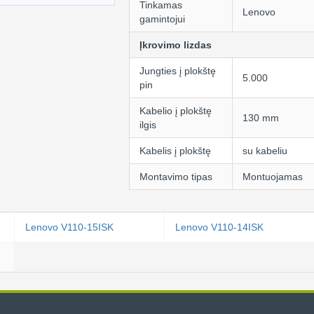
Tinkamas
Lenovo
gamintojui
Įkrovimo lizdas
Jungties į plokštę
5.000
pin
Kabelio į plokštę
130 mm
ilgis
Kabelis į plokštę
su kabeliu
Montavimo tipas
Montuojamas
Lenovo V110-15ISK
Lenovo V110-14ISK