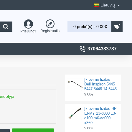
Lietuvių
0 prekė(s) - 0.00€
Registruotis
Prisijungti
37064383787
Įkrovimo lizdas
Dell Inspiron 5445
5447 5448 14 5443
9.68€
andelyje
Įkrovimo lizdas HP
ENVY 13-d000 13-
d100 m6-aq000
x360
9.68€