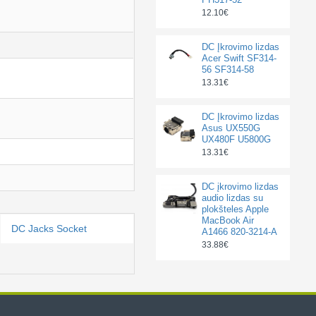
12.10€
DC Įkrovimo lizdas
Acer Swift SF314-
56 SF314-58
13.31€
DC Įkrovimo lizdas
Asus UX550G
UX480F U5800G
13.31€
DC įkrovimo lizdas
audio lizdas su
plokšteles Apple
MacBook Air
DC Jacks Socket
A1466 820-3214-A
33.88€