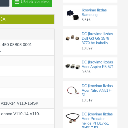
Užduok klausimą
Įkrovimo lizdas
Samsung
IJA
5.51€
DC Įkrovimo lizdas
Dell G3 G5 3579
3779 be kabelio
1 450.08B08.0001
10.89€
1
DC Įkrovimo lizdas
Acer Aspire R5-571
9.68€
DC įkrovimo lizdas
Acer Nitro AN517-
51
13.31€
 V110-14 V110-15ISK
 Lenovo V110-14 V110-
DC įkrovimo lizdas
Acer Predator
helios PH317-51
PH317-52