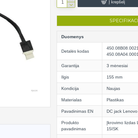
Į krepšelį
SPECIFIKAC
Duomenys
450.08B08.002
Detalės kodas
450.08A04.000
Garantija
3 mėnesiai
Ilgis
155 mm
Kondicija
Naujas
Materialas
Plastikas
Pavadinimas EN
DC jack Lenovo
Produkto
Įkrovimo lizdas
pavadinimas
15ISK