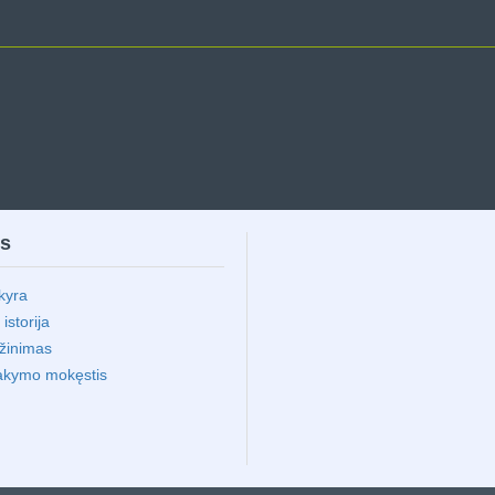
ms
kyra
storija
ąžinimas
akymo mokęstis