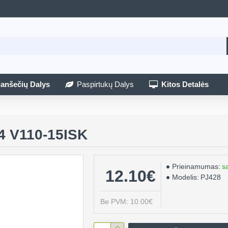
lanšečių Dalys
Paspirtukų Dalys
Kitos Detalės
4 V110-15ISK
Prieinamumas:
s
12.10€
Modelis:
PJ428
Be PVM: 10.00€