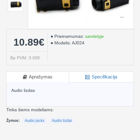
Prieinamumas:
sandelyje
10.89€
Modelis:
AJ024
Be PVM: 9.00€
Aprašymas
Specifikacija
Audio lizdas
Tinka šiems modeliams:
Žymos:
Audio jacks
Audio lizdai