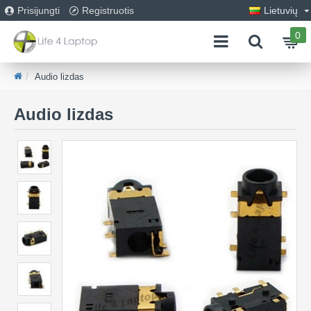
Prisijungti
Registruotis
Lietuvių
0
Audio lizdas
Audio lizdas