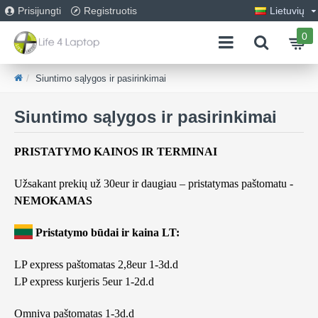
Prisijungti
Registruotis
Lietuvių
0
Siuntimo sąlygos ir pasirinkimai
Siuntimo sąlygos ir pasirinkimai
PRISTATYMO KAINOS IR TERMINAI
Užsakant prekių už 30eur ir daugiau – pristatymas paštomatu -
NEMOKAMAS
Pristatymo būdai ir kaina LT:
LP express paštomatas 2,8eur 1-3d.d
LP express kurjeris 5eur 1-2d.d
Omniva paštomatas 1-3d.d