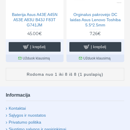
Baterija Asus A43E A45N
Orginalus pakrovėjo DC
A53E A83U B43J F83T
laidas Asus Lenovo Toshiba
G741JM
5.5*2.5mm
45.00€
7.26€
Į krepšelį
Į krepšelį
Užduok klausimą
Užduok klausimą
Rodoma nuo 1 iki 8 iš 8 (1 puslapių)
Informacija
Kontaktai
Sąlygos ir nuostatos
Privatumo politika
Siuntimo sąlygos ir pasirinkimai