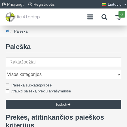
Prisijungti
Registruotis
Lietuvių
0
Paieška
Paieška
Paieška subkategorijose
Įtraukti paiešką prekių aprašymuose
Ieškoti
Prekės, atitinkančios paieškos
kriterijus