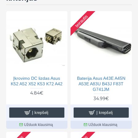
teirautis
Įkrovimo DC lizdas Asus
Baterija Asus A43E A45N
K52 A52 X52 K53 K72 A42
A53E A83U B43J F83T
G741JM
4.84€
34.99€
Į krepšelį
Į krepšelį
Užduok klausimą
Užduok klausimą