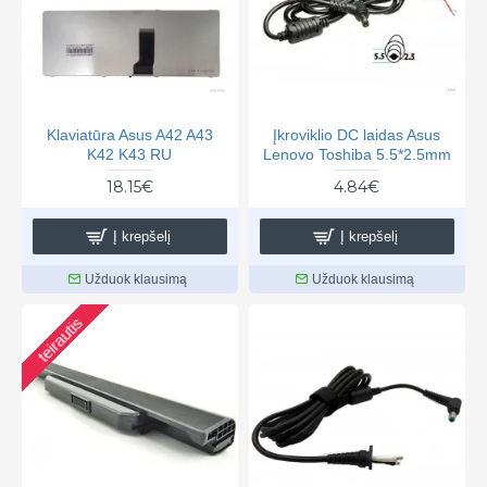
Klaviatūra Asus A42 A43
Įkroviklio DC laidas Asus
K42 K43 RU
Lenovo Toshiba 5.5*2.5mm
18.15€
4.84€
Į krepšelį
Į krepšelį
Užduok klausimą
Užduok klausimą
teirautis