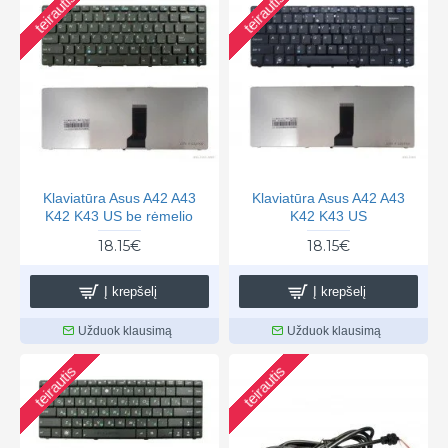
teirautis
teirautis
Klaviatūra Asus A42 A43
Klaviatūra Asus A42 A43
K42 K43 US be rėmelio
K42 K43 US
18.15€
18.15€
Į krepšelį
Į krepšelį
Užduok klausimą
Užduok klausimą
teirautis
teirautis