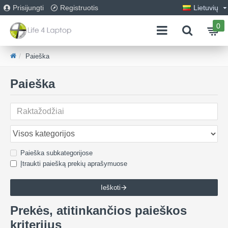
Prisijungti
Registruotis
Lietuvių
0
Paieška
Paieška
Paieška subkategorijose
Įtraukti paiešką prekių aprašymuose
Ieškoti
Prekės, atitinkančios paieškos
kriterijus