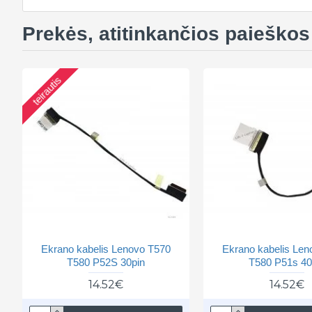
Prekės, atitinkančios paieškos 
teirautis
Ekrano kabelis Lenovo T570
Ekrano kabelis Len
T580 P52S 30pin
T580 P51s 40
14.52€
14.52€