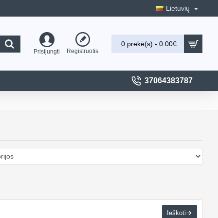
Lietuvių
0 prekė(s) - 0.00€
Registruotis
Prisijungti
37064383787
Ieškoti