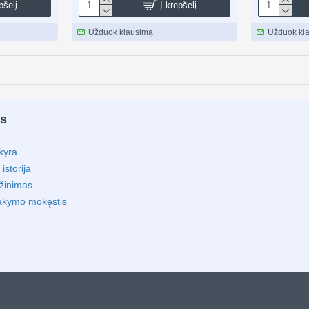
pšelį
Į krepšelį
Užduok klausimą
Užduok kl
ms
kyra
storija
ąžinimas
akymo mokęstis