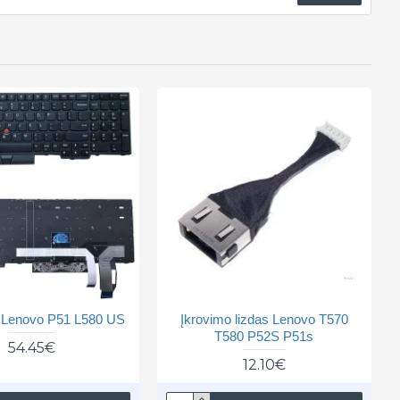
a Lenovo P51 L580 US
Įkrovimo lizdas Lenovo T570
T580 P52S P51s
54.45€
12.10€