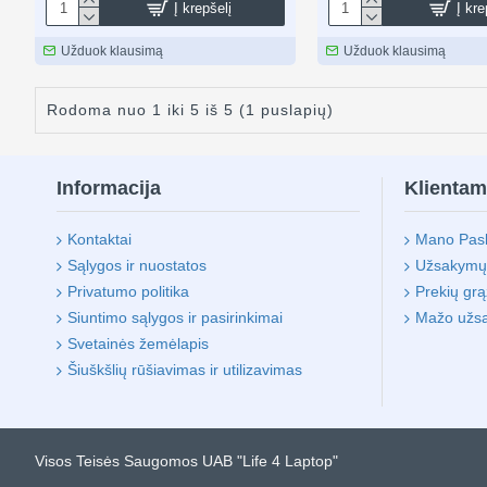
Į krepšelį
Į kre
Užduok klausimą
Užduok klausimą
Rodoma nuo 1 iki 5 iš 5 (1 puslapių)
Informacija
Klienta
Kontaktai
Mano Pas
Sąlygos ir nuostatos
Užsakymų i
Privatumo politika
Prekių gr
Siuntimo sąlygos ir pasirinkimai
Mažo užs
Svetainės žemėlapis
Šiuškšlių rūšiavimas ir utilizavimas
Visos Teisės Saugomos UAB "Life 4 Laptop"