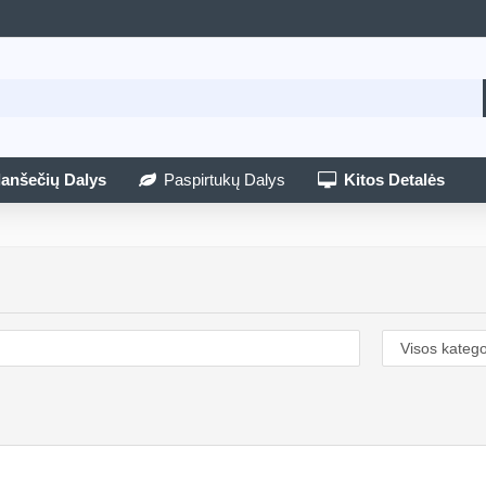
lanšečių Dalys
Paspirtukų Dalys
Kitos Detalės