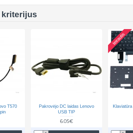
kriterijus
teirautis
ovo T570
Pakrovėjo DC laidas Lenovo
Klaviatūr
pin
USB TIP
6.05€