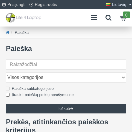
Prisijungti
Registruotis
Lietuvių
0
Paieška
Paieška
Paieška subkategorijose
Įtraukti paiešką prekių aprašymuose
Ieškoti
Prekės, atitinkančios paieškos
kriterijus