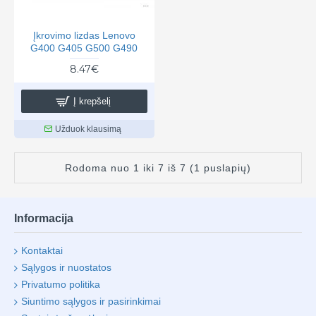
Įkrovimo lizdas Lenovo
G400 G405 G500 G490
8.47€
Į krepšelį
Užduok klausimą
Rodoma nuo 1 iki 7 iš 7 (1 puslapių)
Informacija
Kontaktai
Sąlygos ir nuostatos
Privatumo politika
Siuntimo sąlygos ir pasirinkimai