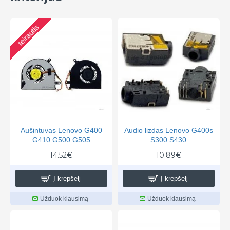
teirautis
Aušintuvas Lenovo G400
Audio lizdas Lenovo G400s
G410 G500 G505
S300 S430
14.52€
10.89€
Į krepšelį
Į krepšelį
Užduok klausimą
Užduok klausimą