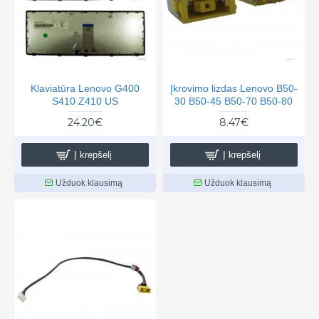
Klaviatūra Lenovo G400
Įkrovimo lizdas Lenovo B50-
S410 Z410 US
30 B50-45 B50-70 B50-80
24.20€
8.47€
Į krepšelį
Į krepšelį
Užduok klausimą
Užduok klausimą