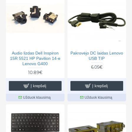
Audio lizdas Dell Inspiron
Pakrovėjo DC laidas Lenovo
15R 5521 HP Pavilion 14-e
USB TIP
Lenovo G400
6.05€
10.89€
Į krepšelį
Į krepšelį
Užduok klausimą
Užduok klausimą