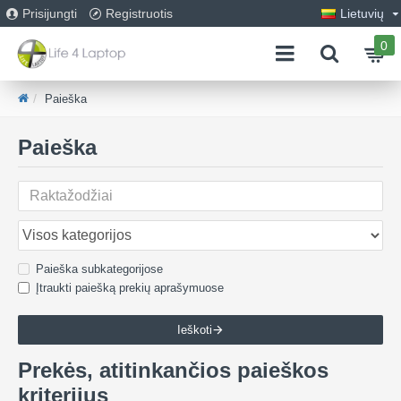
Prisijungti
Registruotis
Lietuvių
0
Paieška
Paieška
Paieška subkategorijose
Įtraukti paiešką prekių aprašymuose
Ieškoti
Prekės, atitinkančios paieškos
kriterijus