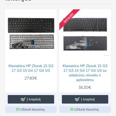
teirautis
Klaviatūra HP Zbook 15 G3
Klaviatūra HP Zbook 15 G3
17 G3 15 G4 17 G4 US
17 G3 15 G4 17 G4 US su
sidabriniu rėmeliu ir
27.83€
apšvietimu
36.30€
Į krepšelį
Į krepšelį
Užduok klausimą
Užduok klausimą