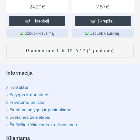
24.20€
7.87€
Į krepšelį
Į krepšelį
Užduok klausimą
Užduok klausimą
Rodoma nuo 1 iki 12 iš 12 (1 puslapių)
Informacija
Kontaktai
Sąlygos ir nuostatos
Privatumo politika
Siuntimo sąlygos ir pasirinkimai
Svetainės žemėlapis
Šiuškšlių rūšiavimas ir utilizavimas
Klientams