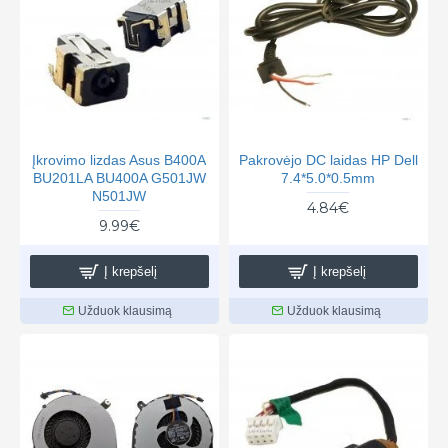
Įkrovimo lizdas Asus B400A
Pakrovėjo DC laidas HP Dell
BU201LA BU400A G501JW
7.4*5.0*0.5mm
N501JW
4.84€
9.99€
Į krepšelį
Į krepšelį
Užduok klausimą
Užduok klausimą