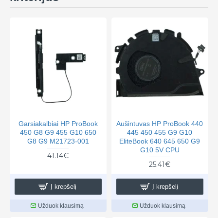
Garsiakalbiai HP ProBook
Aušintuvas HP ProBook 440
450 G8 G9 455 G10 650
445 450 455 G9 G10
G8 G9 M21723-001
EliteBook 640 645 650 G9
G10 5V CPU
41.14€
25.41€
Į krepšelį
Į krepšelį
Užduok klausimą
Užduok klausimą