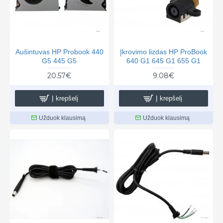
Aušintuvas HP Probook 440
Įkrovimo lizdas HP ProBook
G5 445 G5
640 G1 645 G1 655 G1
20.57€
9.08€
Į krepšelį
Į krepšelį
Užduok klausimą
Užduok klausimą