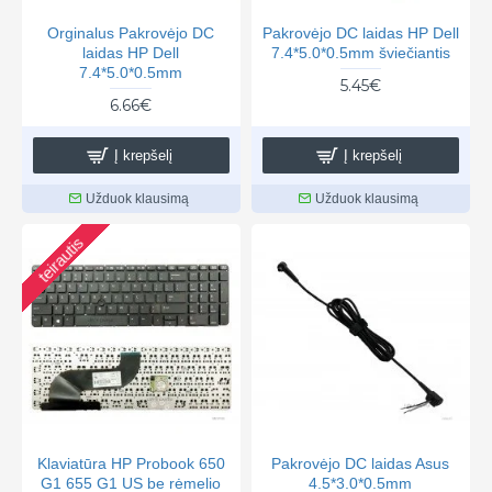
Orginalus Pakrovėjo DC
Pakrovėjo DC laidas HP Dell
laidas HP Dell
7.4*5.0*0.5mm šviečiantis
7.4*5.0*0.5mm
5.45€
6.66€
Į krepšelį
Į krepšelį
Užduok klausimą
Užduok klausimą
teirautis
Klaviatūra HP Probook 650
Pakrovėjo DC laidas Asus
G1 655 G1 US be rėmelio
4.5*3.0*0.5mm