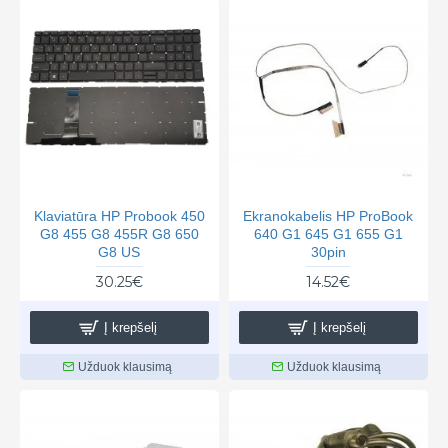
Klaviatūra HP Probook 450
Ekranokabelis HP ProBook
G8 455 G8 455R G8 650
640 G1 645 G1 655 G1
G8 US
30pin
30.25€
14.52€
Į krepšelį
Į krepšelį
Užduok klausimą
Užduok klausimą