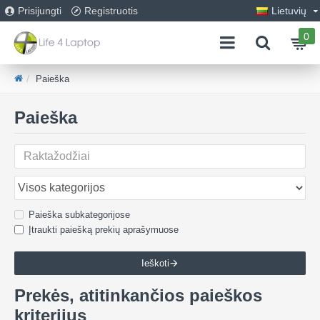
Prisijungti
Registruotis
Lietuvių
0
Paieška
Paieška
Paieška subkategorijose
Įtraukti paiešką prekių aprašymuose
Ieškoti
Prekės, atitinkančios paieškos
kriterijus