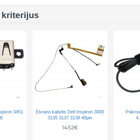
kriterijus
nspiron 3451
Ekrano kabelis Dell Inspiron 3000
Pakrov
68
3135 3137 3138 40pin
4
14.52€