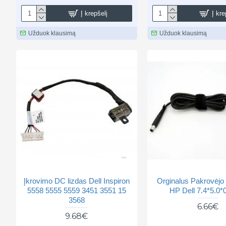
Į krepšelį
Į kre
Užduok klausimą
Užduok klausimą
Įkrovimo DC lizdas Dell Inspiron
Orginalus Pakrovėjo
5558 5555 5559 3451 3551 15
HP Dell 7.4*5.0
3568
6.66€
9.68€