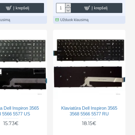
Į krepšelį
Į krepšelį
ausimą
Užduok klausimą
ra Dell Inspiron 3565
Klaviatūra Dell Inspiron 3565
8 5566 5577 US
3568 5566 5577 RU
15.73€
18.15€