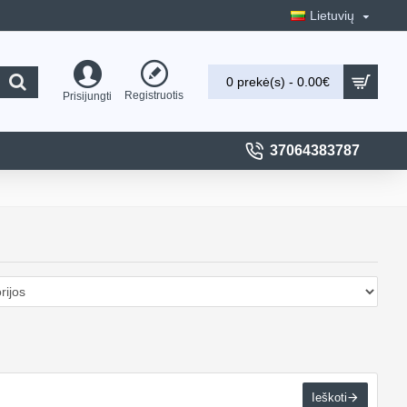
Lietuvių
0 prekė(s) - 0.00€
Registruotis
Prisijungti
37064383787
Ieškoti