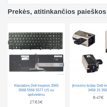
Prekės, atitinkančios paieškos 
Klaviatūra Dell Inspiron 3565
Įkrovimo lizdas Dell I
3568 5566 5577 US su
3458 15 35
apšvietimu
8.47€
27.83€