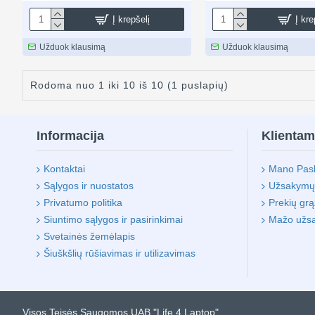
Į krepšelį
Į kre
Užduok klausimą
Užduok klausimą
Rodoma nuo 1 iki 10 iš 10 (1 puslapių)
Informacija
Klienta
Kontaktai
Mano Pas
Sąlygos ir nuostatos
Užsakymų i
Privatumo politika
Prekių gr
Siuntimo sąlygos ir pasirinkimai
Mažo užs
Svetainės žemėlapis
Šiuškšlių rūšiavimas ir utilizavimas
Visos Teisės Saugomos UAB "Life 4 Laptop"