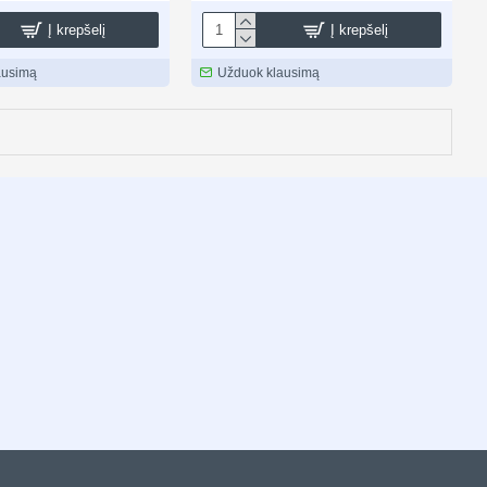
Į krepšelį
Į krepšelį
ausimą
Užduok klausimą