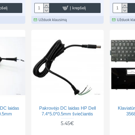
pšelį
Į krepšelį
Užduok klausimą
Užduok kl
 DC laidas
Pakrovėjo DC laidas HP Dell
Klaviatū
*0.5mm
7.4*5.0*0.5mm šviečiantis
356
5.45€