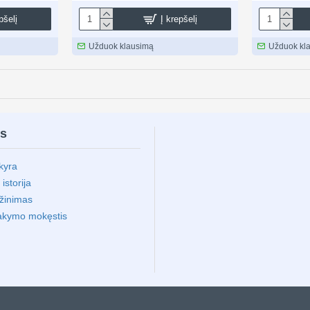
pšelį
Į krepšelį
Užduok klausimą
Užduok kl
ms
kyra
storija
ąžinimas
akymo mokęstis