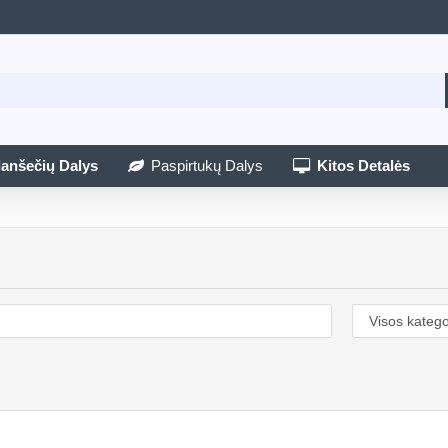
lanšečių Dalys
Paspirtukų Dalys
Kitos Detalės