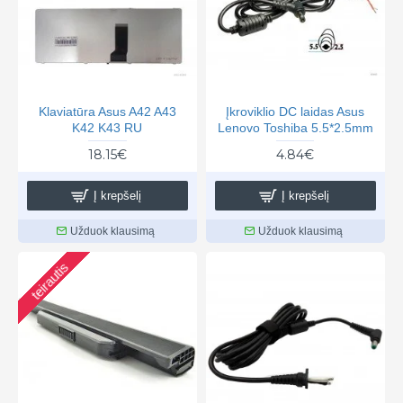
Klaviatūra Asus A42 A43
Įkroviklio DC laidas Asus
K42 K43 RU
Lenovo Toshiba 5.5*2.5mm
18.15€
4.84€
Į krepšelį
Į krepšelį
Užduok klausimą
Užduok klausimą
teirautis