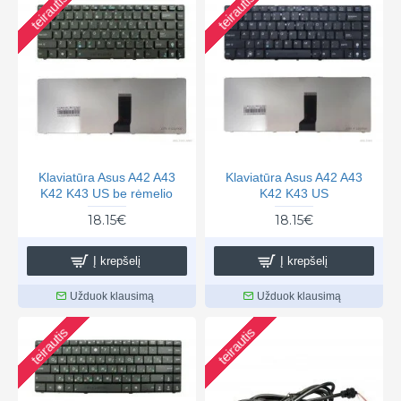
teirautis
teirautis
Klaviatūra Asus A42 A43
Klaviatūra Asus A42 A43
K42 K43 US be rėmelio
K42 K43 US
18.15€
18.15€
Į krepšelį
Į krepšelį
Užduok klausimą
Užduok klausimą
teirautis
teirautis