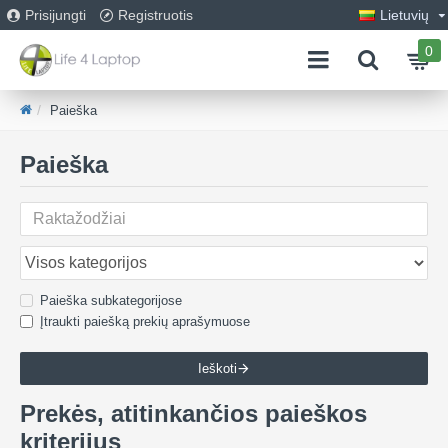
Prisijungti
Registruotis
Lietuvių
0
Paieška
Paieška
Paieška subkategorijose
Įtraukti paiešką prekių aprašymuose
Ieškoti
Prekės, atitinkančios paieškos
kriterijus