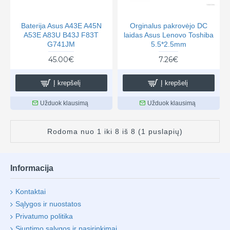
Baterija Asus A43E A45N
Orginalus pakrovėjo DC
A53E A83U B43J F83T
laidas Asus Lenovo Toshiba
G741JM
5.5*2.5mm
45.00€
7.26€
Į krepšelį
Į krepšelį
Užduok klausimą
Užduok klausimą
Rodoma nuo 1 iki 8 iš 8 (1 puslapių)
Informacija
Kontaktai
Sąlygos ir nuostatos
Privatumo politika
Siuntimo sąlygos ir pasirinkimai