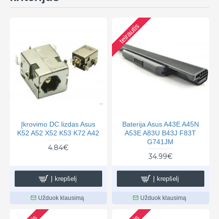
teirautis
Įkrovimo DC lizdas Asus
Baterija Asus A43E A45N
K52 A52 X52 K53 K72 A42
A53E A83U B43J F83T
G741JM
4.84€
34.99€
Į krepšelį
Į krepšelį
Užduok klausimą
Užduok klausimą