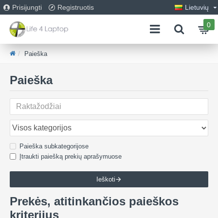
Prisijungti
Registruotis
Lietuvių
0
Paieška
Paieška
Paieška subkategorijose
Įtraukti paiešką prekių aprašymuose
Ieškoti
Prekės, atitinkančios paieškos
kriterijus