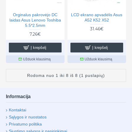
Orginalus pakrovėjo DC
LCD ekrano apvadėlis Asus
laidas Asus Lenovo Toshiba
A52 K52 X52
5.5*2.5mm
31.46€
7.26€
Į krepšelį
Į krepšelį
Užduok klausimą
Užduok klausimą
Rodoma nuo 1 iki 8 iš 8 (1 puslapių)
Informacija
Kontaktai
Sąlygos ir nuostatos
Privatumo politika
Siuntimo sąlygos ir pasirinkimai