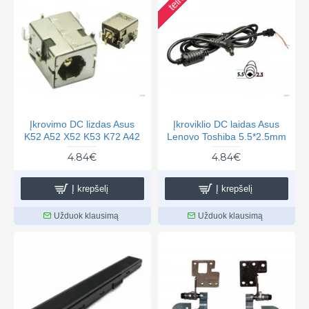
Įkrovimo DC lizdas Asus
Įkroviklio DC laidas Asus
K52 A52 X52 K53 K72 A42
Lenovo Toshiba 5.5*2.5mm
4.84€
4.84€
Į krepšelį
Į krepšelį
Užduok klausimą
Užduok klausimą