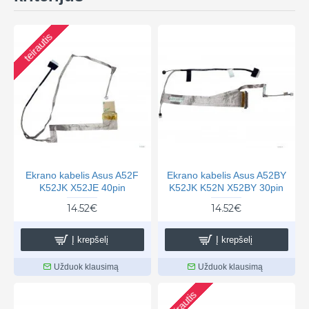
teirautis
Ekrano kabelis Asus A52F
Ekrano kabelis Asus A52BY
K52JK X52JE 40pin
K52JK K52N X52BY 30pin
14.52€
14.52€
Į krepšelį
Į krepšelį
Užduok klausimą
Užduok klausimą
teirautis