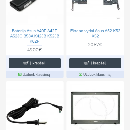
Baterija Asus A40F A42F
Ekrano vyriai Asus A52 K52
A52JC B53A K42JB K52JB
X52
K62F
20.57€
45.00€
Į krepšelį
Į krepšelį
Užduok klausimą
Užduok klausimą