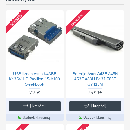
teirautis
teirautis
USB lizdas Asus K43BE
Baterija Asus A43E A45N
K43SV HP Pavilion 15-b100
A53E A83U B43J F83T
Sleekbook
G741JM
7.71€
34.99€
Į krepšelį
Į krepšelį
Užduok klausimą
Užduok klausimą