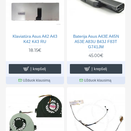
Klaviatūra Asus A42 A43
Baterija Asus A43E A45N
K42 K43 RU
A53E A83U B43J F83T
G741JM
18.15€
45.00€
Į krepšelį
Į krepšelį
Užduok klausimą
Užduok klausimą