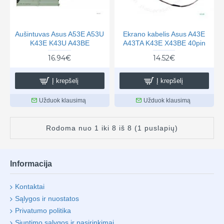
Aušintuvas Asus A53E A53U
Ekrano kabelis Asus A43E
K43E K43U A43BE
A43TA K43E X43BE 40pin
16.94€
14.52€
Į krepšelį
Į krepšelį
Užduok klausimą
Užduok klausimą
Rodoma nuo 1 iki 8 iš 8 (1 puslapių)
Informacija
Kontaktai
Sąlygos ir nuostatos
Privatumo politika
Siuntimo sąlygos ir pasirinkimai