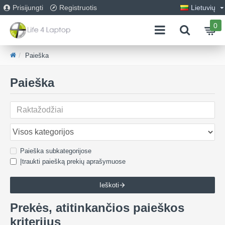
Prisijungti
Registruotis
Lietuvių
0
Paieška
Paieška
Paieška subkategorijose
Įtraukti paiešką prekių aprašymuose
Ieškoti
Prekės, atitinkančios paieškos
kriterijus