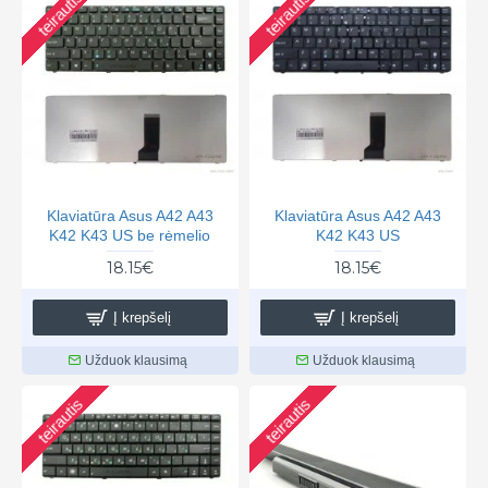
teirautis
teirautis
Klaviatūra Asus A42 A43
Klaviatūra Asus A42 A43
K42 K43 US be rėmelio
K42 K43 US
18.15€
18.15€
Į krepšelį
Į krepšelį
Užduok klausimą
Užduok klausimą
teirautis
teirautis