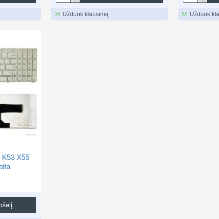
Užduok klausimą
Užduok kl
2 K53 X55
lta
pšelį