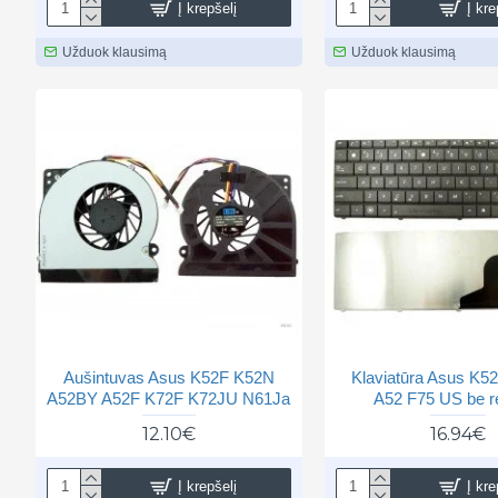
Į krepšelį
Į kre
Užduok klausimą
Užduok klausimą
Aušintuvas Asus K52F K52N
Klaviatūra Asus K5
A52BY A52F K72F K72JU N61Ja
A52 F75 US be r
12.10€
16.94€
Į krepšelį
Į kre