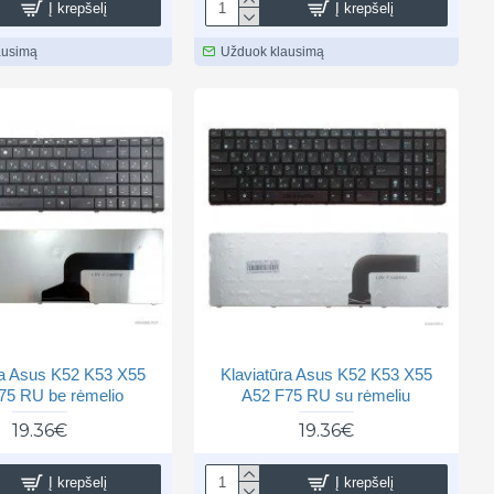
Į krepšelį
Į krepšelį
ausimą
Užduok klausimą
ra Asus K52 K53 X55
Klaviatūra Asus K52 K53 X55
75 RU be rėmelio
A52 F75 RU su rėmeliu
19.36€
19.36€
Į krepšelį
Į krepšelį