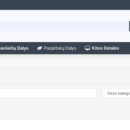
lanšečių Dalys
Paspirtukų Dalys
Kitos Detalės