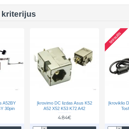
kriterijus
teirautis
us A52BY
Įkrovimo DC lizdas Asus K52
Įkroviklio
Y 30pin
A52 X52 K53 K72 A42
Tos
4.84€