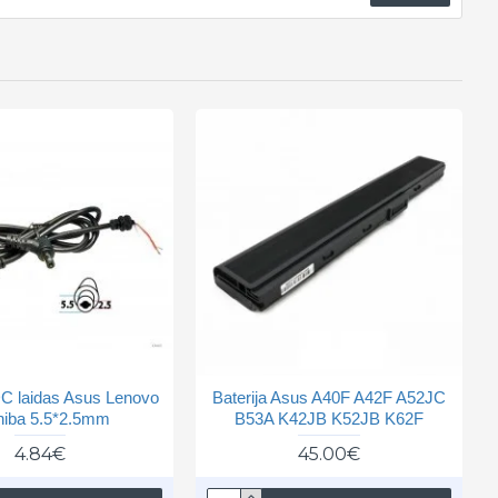
 DC laidas Asus Lenovo
Baterija Asus A40F A42F A52JC
hiba 5.5*2.5mm
B53A K42JB K52JB K62F
4.84€
45.00€