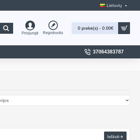
Lietuvių
0 prekė(s) - 0.00€
Registruotis
Prisijungti
37064383787
Ieškoti