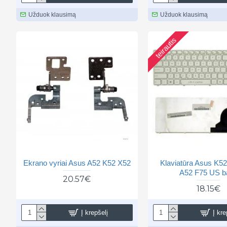
Užduok klausimą
Užduok klausimą
teirautis
Ekrano vyriai Asus A52 K52 X52
Klaviatūra Asus K5
A52 F75 US ba
20.57€
18.15€
Į krepšelį
Į kre