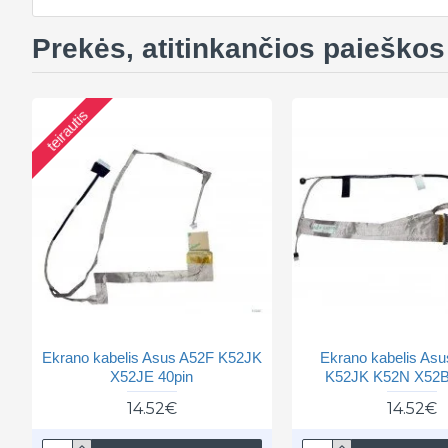
Prekės, atitinkančios paieškos 
teirautis
Ekrano kabelis Asus A52F K52JK
Ekrano kabelis As
X52JE 40pin
K52JK K52N X52B
14.52€
14.52€