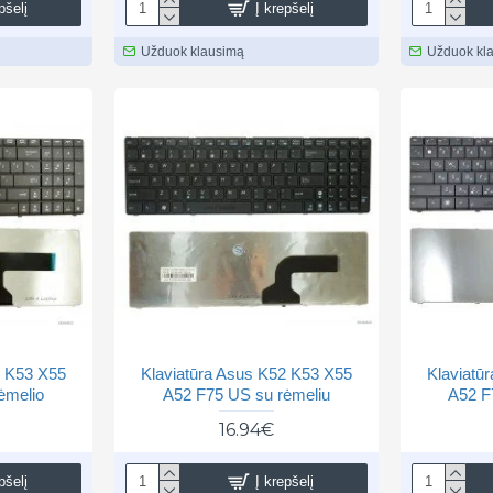
pšelį
Į krepšelį
Užduok klausimą
Užduok kl
2 K53 X55
Klaviatūra Asus K52 K53 X55
Klaviatū
ėmelio
A52 F75 US su rėmeliu
A52 F
16.94€
pšelį
Į krepšelį