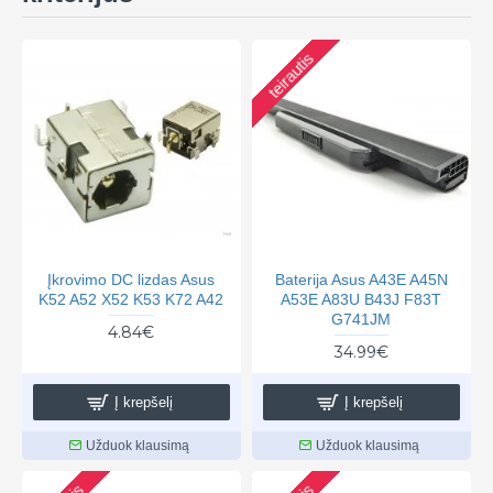
teirautis
Įkrovimo DC lizdas Asus
Baterija Asus A43E A45N
K52 A52 X52 K53 K72 A42
A53E A83U B43J F83T
G741JM
4.84€
34.99€
Į krepšelį
Į krepšelį
Užduok klausimą
Užduok klausimą