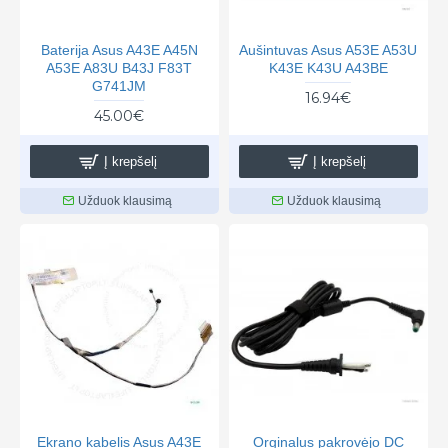
Baterija Asus A43E A45N
Aušintuvas Asus A53E A53U
A53E A83U B43J F83T
K43E K43U A43BE
G741JM
16.94€
45.00€
Į krepšelį
Į krepšelį
Užduok klausimą
Užduok klausimą
Ekrano kabelis Asus A43E
Orginalus pakrovėjo DC