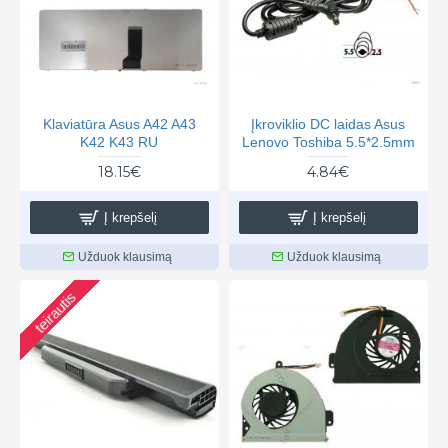
Klaviatūra Asus A42 A43
Įkroviklio DC laidas Asus
K42 K43 RU
Lenovo Toshiba 5.5*2.5mm
18.15€
4.84€
Į krepšelį
Į krepšelį
Užduok klausimą
Užduok klausimą
teirautis