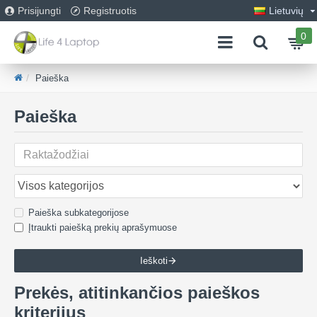
Prisijungti
Registruotis
Lietuvių
0
Paieška
Paieška
Paieška subkategorijose
Įtraukti paiešką prekių aprašymuose
Ieškoti
Prekės, atitinkančios paieškos
kriterijus