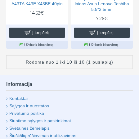
A43TA K43E X43BE 40pin
laidas Asus Lenovo Toshiba
5.5*2.5mm
14.52€
7.26€
Į krepšelį
Į krepšelį
Užduok klausimą
Užduok klausimą
Rodoma nuo 1 iki 10 iš 10 (1 puslapių)
Informacija
Kontaktai
Sąlygos ir nuostatos
Privatumo politika
Siuntimo sąlygos ir pasirinkimai
Svetainės žemėlapis
Šiuškšlių rūšiavimas ir utilizavimas