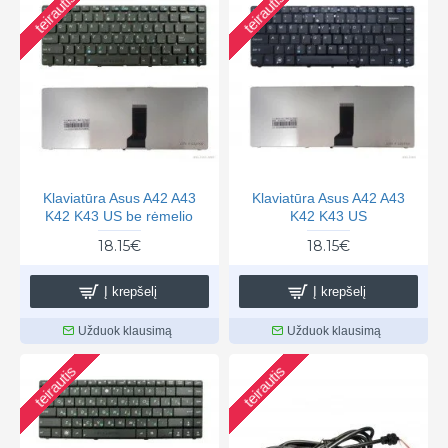
teirautis
teirautis
Klaviatūra Asus A42 A43
Klaviatūra Asus A42 A43
K42 K43 US be rėmelio
K42 K43 US
18.15€
18.15€
Į krepšelį
Į krepšelį
Užduok klausimą
Užduok klausimą
teirautis
teirautis