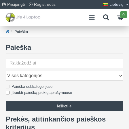
Prisijungti
Registruotis
Lietuvių
0
Paieška
Paieška
Paieška subkategorijose
Įtraukti paiešką prekių aprašymuose
Ieškoti
Prekės, atitinkančios paieškos
kriterijus