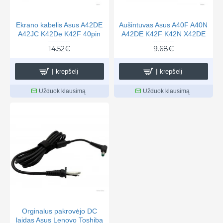
Ekrano kabelis Asus A42DE
Aušintuvas Asus A40F A40N
A42JC K42De K42F 40pin
A42DE K42F K42N X42DE
14.52€
9.68€
Į krepšelį
Į krepšelį
Užduok klausimą
Užduok klausimą
Orginalus pakrovėjo DC
laidas Asus Lenovo Toshiba