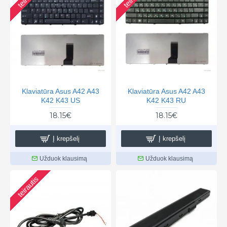
Klaviatūra Asus A42 A43
Klaviatūra Asus A42 A43
K42 K43 US
K42 K43 RU
18.15€
18.15€
Į krepšelį
Į krepšelį
Užduok klausimą
Užduok klausimą
teirautis