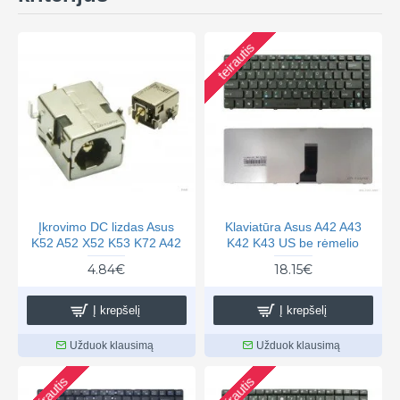
teirautis
Įkrovimo DC lizdas Asus
Klaviatūra Asus A42 A43
K52 A52 X52 K53 K72 A42
K42 K43 US be rėmelio
4.84€
18.15€
Į krepšelį
Į krepšelį
Užduok klausimą
Užduok klausimą
teirautis
teirautis