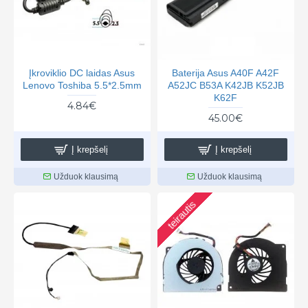
Įkroviklio DC laidas Asus
Baterija Asus A40F A42F
Lenovo Toshiba 5.5*2.5mm
A52JC B53A K42JB K52JB
K62F
4.84€
45.00€
Į krepšelį
Į krepšelį
Užduok klausimą
Užduok klausimą
teirautis