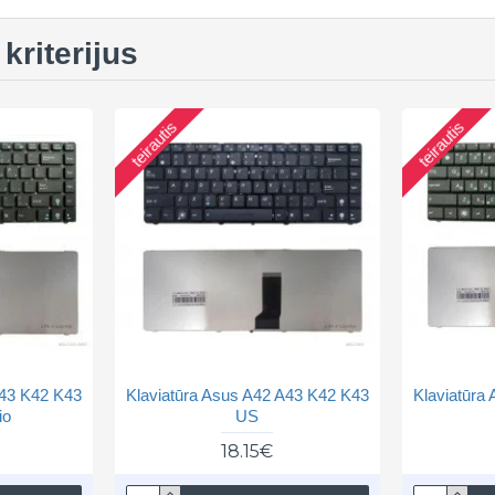
kriterijus
teirautis
teirautis
A43 K42 K43
Klaviatūra Asus A42 A43 K42 K43
Klaviatūra
io
US
18.15€