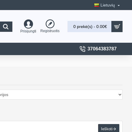
Lietuvių
0 prekė(s) - 0.00€
Registruotis
Prisijungti
37064383787
Ieškoti