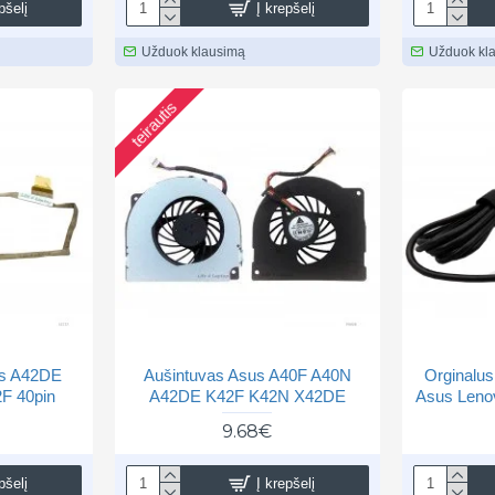
pšelį
Į krepšelį
Užduok klausimą
Užduok kl
teirautis
us A42DE
Aušintuvas Asus A40F A40N
Orginalus
F 40pin
A42DE K42F K42N X42DE
Asus Leno
9.68€
pšelį
Į krepšelį