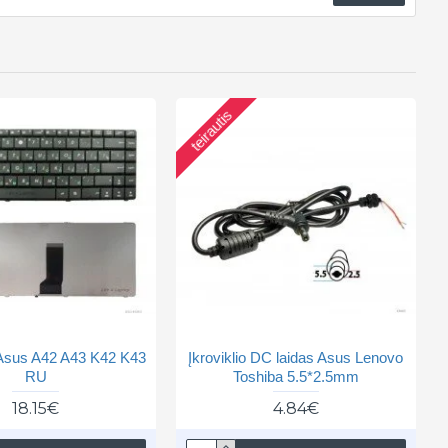
teirautis
 Asus A42 A43 K42 K43
Įkroviklio DC laidas Asus Lenovo
RU
Toshiba 5.5*2.5mm
18.15€
4.84€