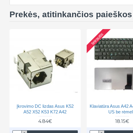
Prekės, atitinkančios paieškos 
teirautis
Įkrovimo DC lizdas Asus K52
Klaviatūra Asus A42 
A52 X52 K53 K72 A42
US be rėmel
4.84€
18.15€