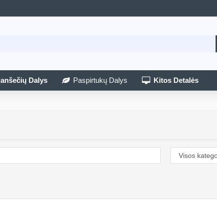
lanšečių Dalys
Paspirtukų Dalys
Kitos Detalės