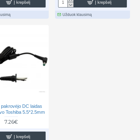
Į krepšelį
Į krepšelį
ausimą
Užduok klausimą
 pakrovėjo DC laidas
vo Toshiba 5.5*2.5mm
7.26€
Į krepšelį