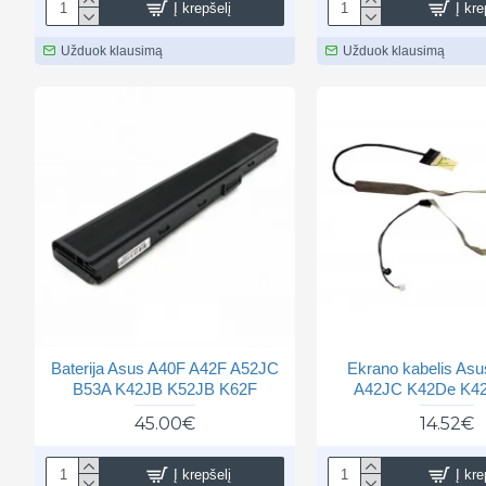
Į krepšelį
Į kre
Užduok klausimą
Užduok klausimą
Baterija Asus A40F A42F A52JC
Ekrano kabelis As
B53A K42JB K52JB K62F
A42JC K42De K42
45.00€
14.52€
Į krepšelį
Į kre