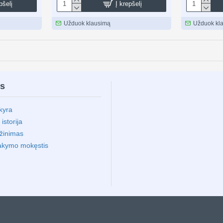
pšelį
Į krepšelį
Užduok klausimą
Užduok kl
ms
kyra
storija
ąžinimas
akymo mokęstis