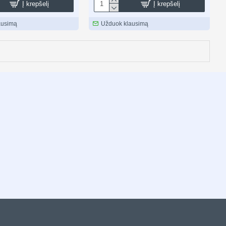
Į krepšelį
Į krepšelį
ausimą
Užduok klausimą