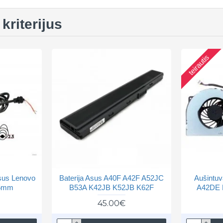
kriterijus
teirautis
Asus Lenovo
Baterija Asus A40F A42F A52JC
Aušintu
.5mm
B53A K42JB K52JB K62F
A42DE 
45.00€