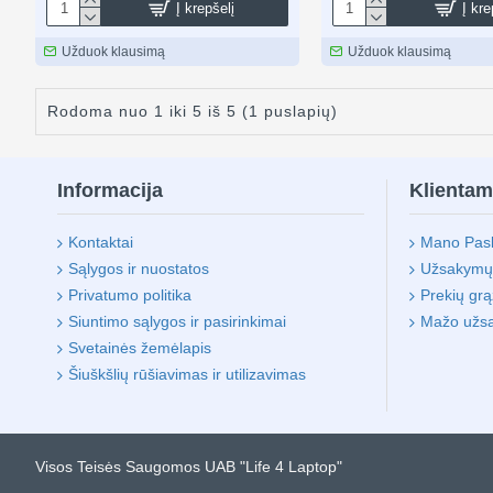
Į krepšelį
Į kre
Užduok klausimą
Užduok klausimą
Rodoma nuo 1 iki 5 iš 5 (1 puslapių)
Informacija
Klienta
Kontaktai
Mano Pas
Sąlygos ir nuostatos
Užsakymų i
Privatumo politika
Prekių gr
Siuntimo sąlygos ir pasirinkimai
Mažo užs
Svetainės žemėlapis
Šiuškšlių rūšiavimas ir utilizavimas
Visos Teisės Saugomos UAB "Life 4 Laptop"