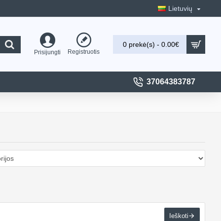
Lietuvių
0 prekė(s) - 0.00€
Registruotis
Prisijungti
37064383787
Ieškoti