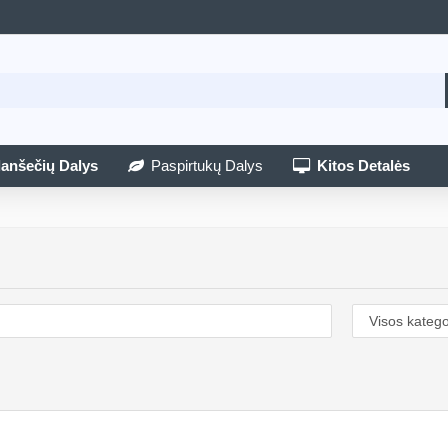
lanšečių Dalys
Paspirtukų Dalys
Kitos Detalės