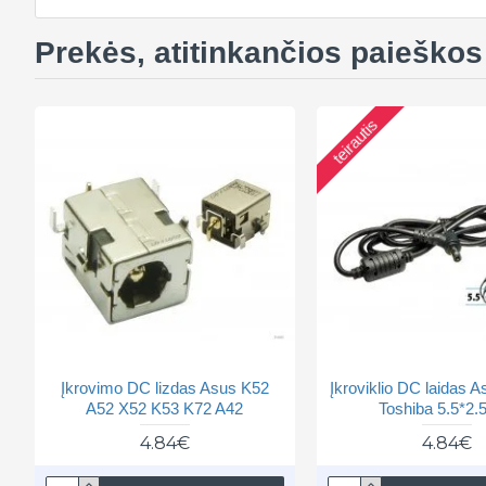
Prekės, atitinkančios paieškos 
teirautis
Įkrovimo DC lizdas Asus K52
Įkroviklio DC laidas 
A52 X52 K53 K72 A42
Toshiba 5.5*2
4.84€
4.84€