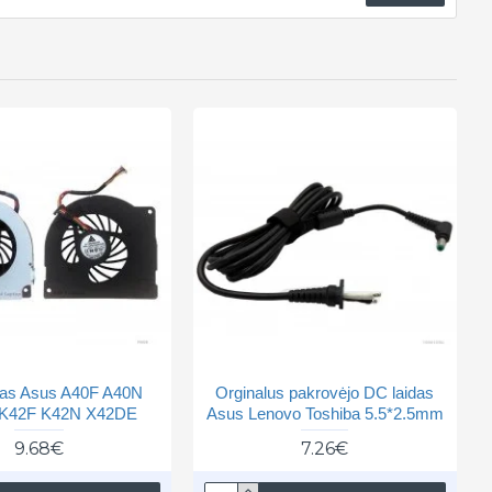
vas Asus A40F A40N
Orginalus pakrovėjo DC laidas
K42F K42N X42DE
Asus Lenovo Toshiba 5.5*2.5mm
9.68€
7.26€