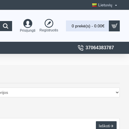
Lietuvių
0 prekė(s) - 0.00€
Registruotis
Prisijungti
37064383787
Ieškoti