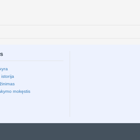
ms
kyra
storija
ąžinimas
akymo mokęstis