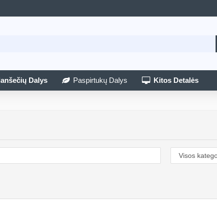
lanšečių Dalys
Paspirtukų Dalys
Kitos Detalės