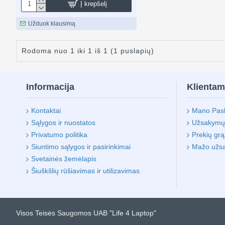
Į krepšelį
Užduok klausimą
Rodoma nuo 1 iki 1 iš 1 (1 puslapių)
Informacija
Klienta
Kontaktai
Mano Pas
Sąlygos ir nuostatos
Užsakymų i
Privatumo politika
Prekių gr
Siuntimo sąlygos ir pasirinkimai
Mažo užs
Svetainės žemėlapis
Šiuškšlių rūšiavimas ir utilizavimas
Visos Teisės Saugomos UAB "Life 4 Laptop"