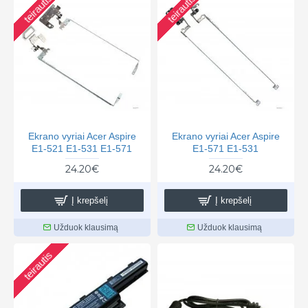
teirautis
teirautis
Ekrano vyriai Acer Aspire
Ekrano vyriai Acer Aspire
E1-521 E1-531 E1-571
E1-571 E1-531
24.20€
24.20€
Į krepšelį
Į krepšelį
Užduok klausimą
Užduok klausimą
teirautis