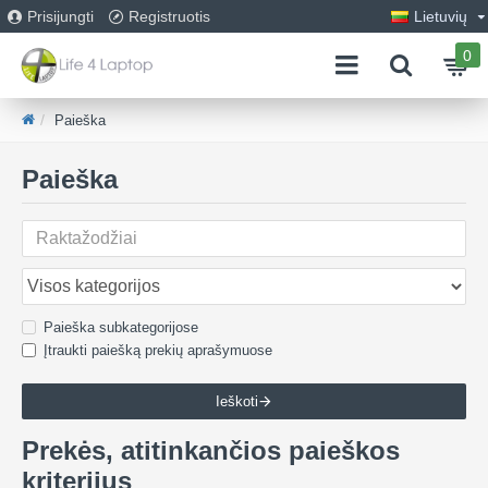
Prisijungti
Registruotis
Lietuvių
0
Paieška
Paieška
Paieška subkategorijose
Įtraukti paiešką prekių aprašymuose
Ieškoti
Prekės, atitinkančios paieškos
kriterijus