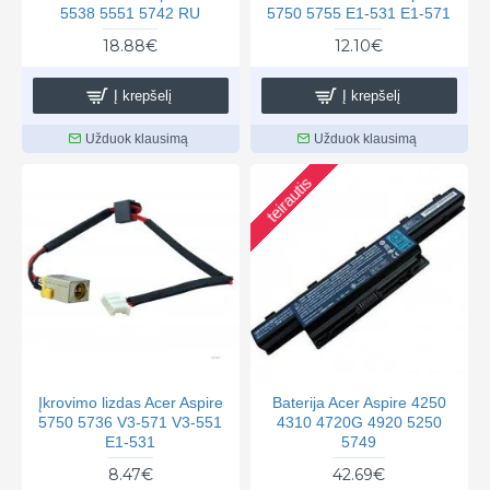
5538 5551 5742 RU
5750 5755 E1-531 E1-571
18.88€
12.10€
Į krepšelį
Į krepšelį
Užduok klausimą
Užduok klausimą
teirautis
Įkrovimo lizdas Acer Aspire
Baterija Acer Aspire 4250
5750 5736 V3-571 V3-551
4310 4720G 4920 5250
E1-531
5749
8.47€
42.69€