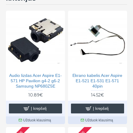
Audio lizdas Acer Aspire E1-
Ekrano kabelis Acer Aspire
571 HP Pavilion g4-2 g6-2
E1-521 E1-531 E1-571
Samsung NP680Z5E
40pin
10.89€
14.52€
Į krepšelį
Į krepšelį
Užduok klausimą
Užduok klausimą