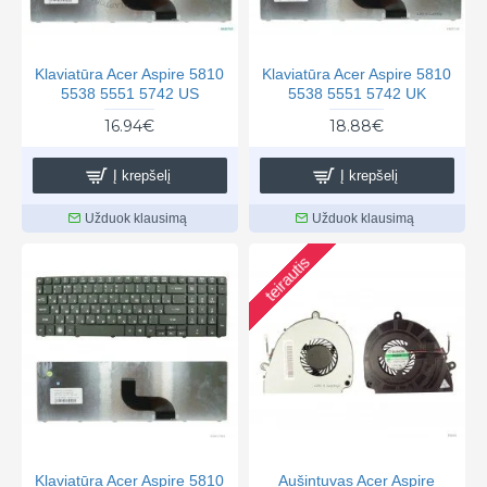
Klaviatūra Acer Aspire 5810
Klaviatūra Acer Aspire 5810
5538 5551 5742 US
5538 5551 5742 UK
16.94€
18.88€
Į krepšelį
Į krepšelį
Užduok klausimą
Užduok klausimą
teirautis
Klaviatūra Acer Aspire 5810
Aušintuvas Acer Aspire