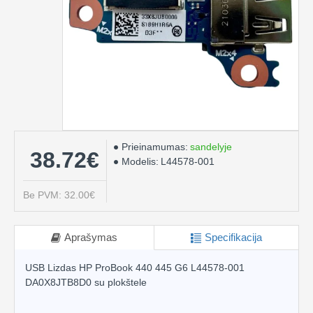
Prieinamumas:
sandelyje
38.72€
Modelis:
L44578-001
Be PVM: 32.00€
Aprašymas
Specifikacija
USB Lizdas HP ProBook 440 445 G6 L44578-001
DA0X8JTB8D0 su plokštele