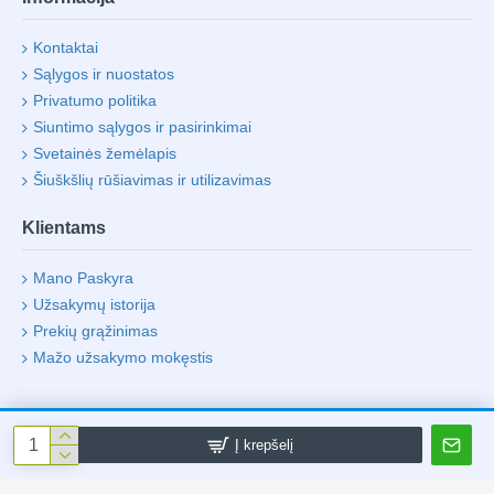
Kontaktai
Sąlygos ir nuostatos
Privatumo politika
Siuntimo sąlygos ir pasirinkimai
Svetainės žemėlapis
Šiuškšlių rūšiavimas ir utilizavimas
Klientams
Mano Paskyra
Užsakymų istorija
Prekių grąžinimas
Mažo užsakymo mokęstis
Į krepšelį
Visos Teisės Saugomos UAB "Life 4 Laptop"