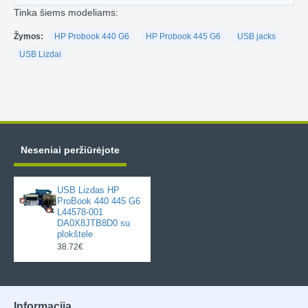
Tinka šiems modeliams:
Žymos:
HP Probook 440 G6
HP Probook 445 G6
USB jacks
USB Lizdai
Neseniai peržiūrėjote
USB Lizdas HP
ProBook 440 445 G6
L44578-001
DA0X8JTB8D0 su
plokštele
38.72€
Informacija