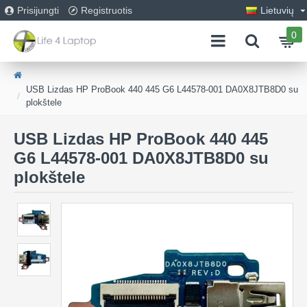
Prisijungti
Registruotis
Lietuvių
0
USB Lizdas HP ProBook 440 445 G6 L44578-001 DA0X8JTB8D0 su
plokštele
USB Lizdas HP ProBook 440 445
G6 L44578-001 DA0X8JTB8D0 su
plokštele