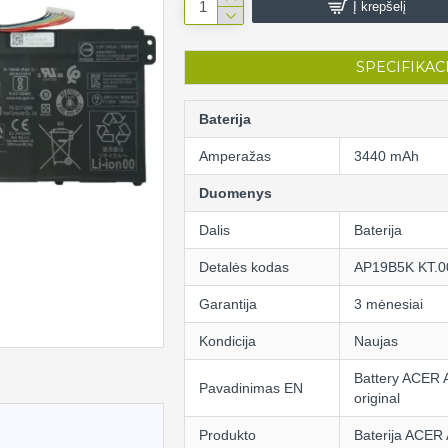
Į krepšelį
SPECIFIKAC
Baterija
Amperažas
3440 mAh
Duomenys
Dalis
Baterija
Detalės kodas
AP19B5K KT.0
Garantija
3 mėnesiai
Kondicija
Naujas
Battery ACER
Pavadinimas EN
original
Produkto
Baterija ACER