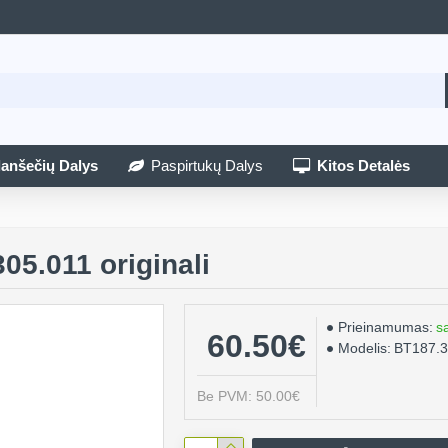
lanšečių Dalys
Paspirtukų Dalys
Kitos Detalės
5.011 originali
Prieinamumas:
s
60.50€
Modelis:
BT187.
Be PVM: 50.00€