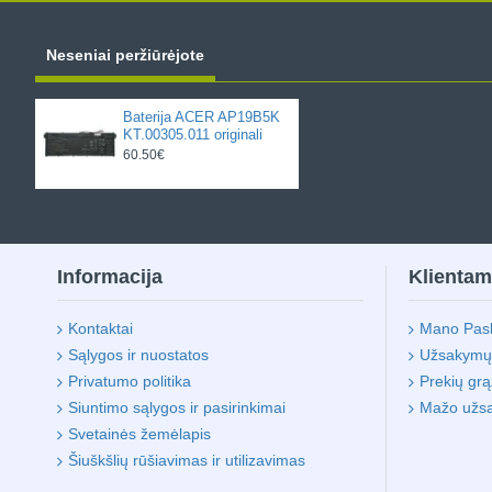
Neseniai peržiūrėjote
Baterija ACER AP19B5K
KT.00305.011 originali
60.50€
Informacija
Klienta
Kontaktai
Mano Pas
Sąlygos ir nuostatos
Užsakymų i
Privatumo politika
Prekių gr
Siuntimo sąlygos ir pasirinkimai
Mažo užs
Svetainės žemėlapis
Šiuškšlių rūšiavimas ir utilizavimas