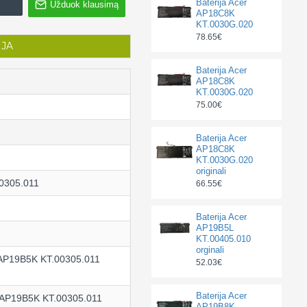
Baterija Acer
Užduok klausimą
AP18C8K
KT.0030G.020
78.65€
IJA
Baterija Acer
AP18C8K
KT.0030G.020
75.00€
Baterija Acer
AP18C8K
KT.0030G.020
originali
0305.011
66.55€
Baterija Acer
AP19B5L
KT.00405.010
orginali
 AP19B5K KT.00305.011
52.03€
Baterija Acer
 AP19B5K KT.00305.011
AP19B8K