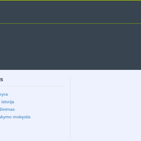
ms
kyra
storija
ąžinimas
akymo mokęstis