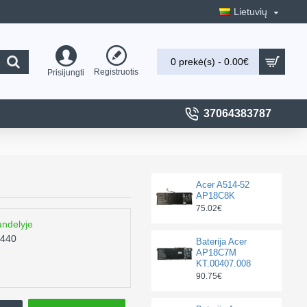
Lietuvių
0 prekė(s) - 0.00€
Registruotis
Prisijungti
37064383787
Acer A514-52
AP18C8K
75.02€
andelyje
3440
Baterija Acer
AP18C7M
KT.00407.008
90.75€