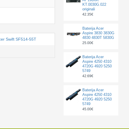
KT.0030G.022
originali
42.35€
Baterija Acer
Aspire 3830 3830G
4830 4830T 5830G
cer Swift SF514-55T
25.00€
Baterija Acer
Aspire 4250 4310
4720G 4920 5250
5749
42.69€
Baterija Acer
Aspire 4250 4310
4720G 4920 5250
5749
45.00€